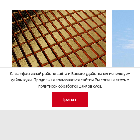
Для эффективной работы сайта и Вашего удобства мы используем
ЭКОНОМИКА
,7 авг 14:44
ОБЩЕСТВО
,7
файлы куки. Продолжая пользоваться сайтом Вы соглашаетесь с
Курс на растущую
Картина н
политикой обработки файлов куки
.
волатильность?
августа
Принять
ные
Министерство финансов РФ наращивает покупку
Рассказываем 
золота в резервы.
и мире, которы
августа — от т
строительства 