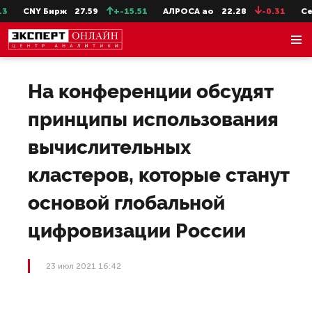
CNY Бирж
27.59
+-15.51
АЛРОСА ао
22.28
-0.31
СевС
На конференции обсудят
принципы использования
вычислительных
кластеров, которые станут
основой глобальной
цифровизации России
23 июл 2021 16:42