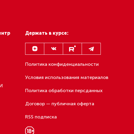
по пятницам освобождать
от работы одиноких россиянок
управление
старше 28 лет
е.
ло
х