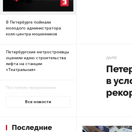
В Петербурге поймали
молодого администратора
колл-центра мошенников
Петербургские метростроевцы
оценили идею строительства
ДАЛЕЕ
лифта на станции
Пете
«Театральная»
в ус
Поступило предложение
Фото: freepik.com
реко
по пятницам освобождать
от работы одиноких россиянок
старше 28 лет
29 июл 20
После атаки ВСУ в Самарской
За сутк
области склад Wildberries почти