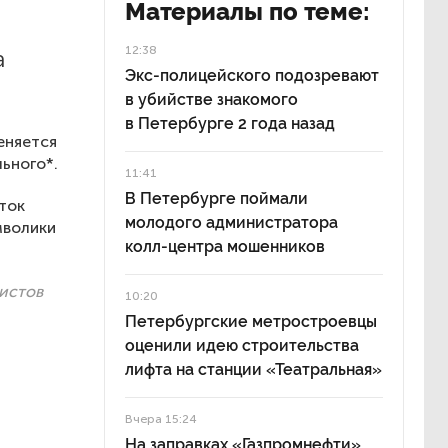
Материалы по теме:
12:38
а
Экс-полицейского подозревают
в убийстве знакомого
в Петербурге 2 года назад
еняется
ьного*.
11:41
В Петербурге поймали
ток
молодого администратора
мволики
колл-центра мошенников
истов
10:20
Петербургские метростроевцы
оценили идею строительства
лифта на станции «Театральная»
Вчера 15:24
На заправках «Газпромнефти»