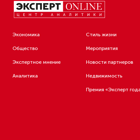
установили
Путин провел совещание
В Петербур
с руководством
МЧС по рег
Минобороны РФ: главные
заявления президента
В Мурманской области создали
приложение для фиксации
инвазионных растений
ДАЛЕЕ
Фили
Петербуржца будут судить
«Кра
за попытку вынести
из магазина 47 плиток
прода
шоколада
В Петербурге осудили
похитителей подростка,
требовавших за него выкуп
Последние