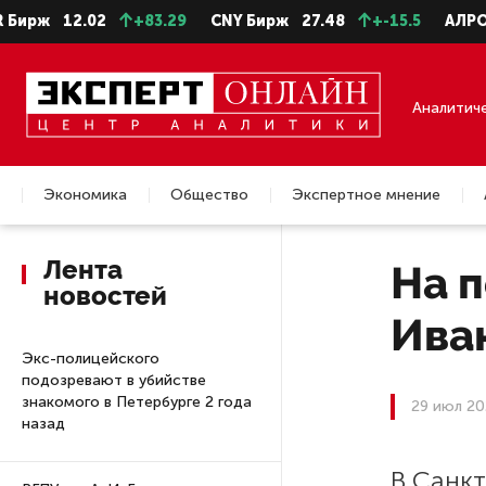
ирж
12.02
+83.29
CNY Бирж
27.48
+-15.5
АЛРОСА 
Аналитич
Экономика
Общество
Экспертное мнение
Недвижимость
Лента
На 
новостей
Ива
Экс-полицейского
подозревают в убийстве
знакомого в Петербурге 2 года
29 июл 20
назад
В Санк