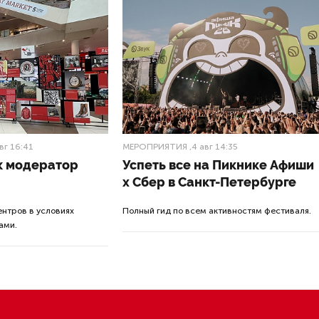
вый» в Курортном районе Санкт-Петерб
ало рекордным показателем, сообщает
дельник пресс-служба городской
страции.
шие выходные зафиксирован абсолютный рекорд посеще
 в Курортном районе. По информации ГБУ „Курортный бере
етербуржцев и гостей города посетили в субботу, 26 июл
Солнечное», — указано в сообщении.
е работает в усиленном режиме. За субботу только с п
ыло вывезено четыре грузовика бытовых отходов. На пл
ры безопасности. Помимо стационарной спасательной 
е там работал мобильный комплекс МЧС.
ковый» традиционно является наиболее посещаемым в К
2024 году здесь втрое расширили мангальную зону, постр
ьные волейбольные площадки, обновили детский компле