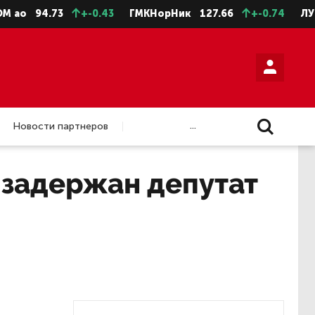
ао
94.73
+-0.43
ГМКНорНик
127.66
+-0.74
ЛУКО
...
Новости партнеров
 задержан депутат