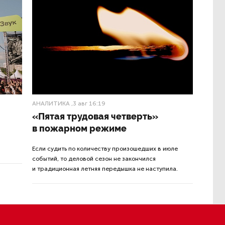
Материалы по теме:
урга,
12:38
Экс-полицейского подозревают
в убийстве знакомого
в Петербурге 2 года назад
ния пляжа
11:41
г“,
В Петербурге поймали
я, пляж
молодого администратора
колл-центра мошенников
ляжа
10:20
яже также
Петербургские метростроевцы
станции
оценили идею строительства
лифта на станции «Театральная»
урортном
оили
Вчера 17:07
кс,
Поступило предложение