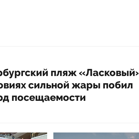
рбургский пляж «Ласковый
ловиях сильной жары побил
рд посещаемости
25 15:14
и более 10 тысяч человек посетили пля