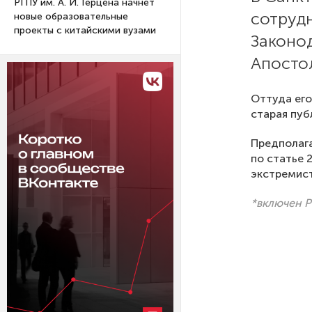
РГПУ им. А. И. Герцена начнет
сотруд
новые образовательные
проекты с китайскими вузами
Законо
Апосто
Оттуда его
старая пуб
Предполага
по статье 
экстремист
*включен 