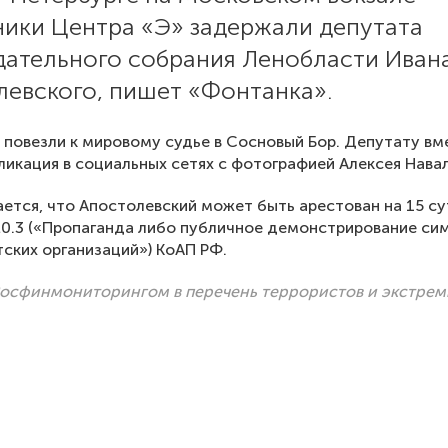
ники Центра «Э» задержали депутата
дательного собрания Ленобласти Иван
левского, пишет «Фонтанка».
 повезли к мировому судье в Сосновый Бор. Депутату вм
ликация в социальных сетях с фотографией Алексея Навал
ется, что Апостолевский может быть арестован на 15 су
20.3 («Пропаганда либо публичное демонстрирование си
ских организаций») КоАП РФ.
Росфинмониторингом в перечень террористов и экстрем