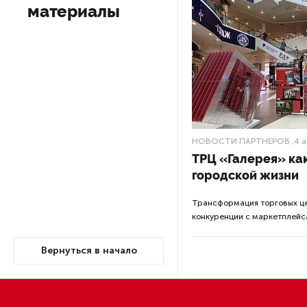
Все новости
полностью сгорел
«Ласко
что ст
На заправках «Газпромнефти»
в поне
в Петербурге и Ленобласти
админи
больше нет лимитов на топливо
«В прошед
По решению Путина в России
„Ласковый“
будут мониторить цены
11 тысяч п
на продукты
в поселке 
Предприяти
Власти Петербурга заявили
о «скоординированных атаках»
Ласковый б
на аккаунты депутатов
усилили ме
в выходны
Стала известна программа
Пляж «Лас
празднования 105-летия
районе. В 
Республики Коми
дополнител