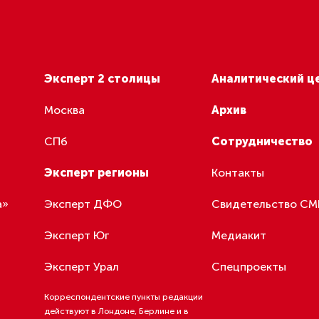
 душ и туалеты.
ге объявили «оранжевый» уровень погодной опасности, 
иону просит соблюдать осторожность при отдыхе на вод
монов: на Вологодчине
сное и Белое» приостанови
жу алкоголя в 58 магазина