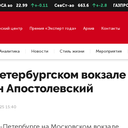
ао
22.99
+-0.11
СевСт-ао
663.6
+-2.8
ГАЗПРОМ 
еский центр
Премия «Эксперт года»
Архив
Контакты
Аналитика
Новости
Стиль жизни
Мероприятия
петербургском вокзале
н Апостолевский
25 15:40
т-Петербурге на Московском вокзале