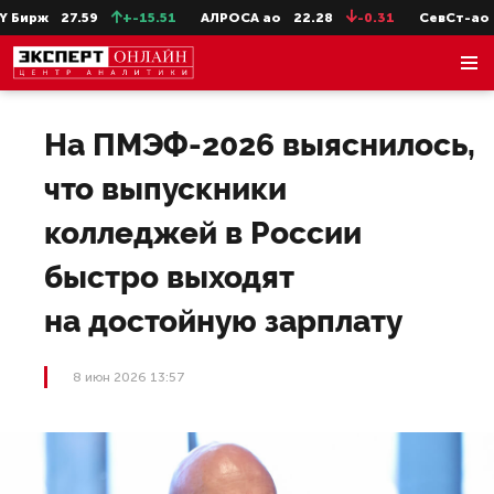
Бирж
27.59
+-15.51
АЛРОСА ао
22.28
-0.31
СевСт-ао
6
На ПМЭФ-2026 выяснилось,
что выпускники
колледжей в России
быстро выходят
на достойную зарплату
8 июн 2026 13:57