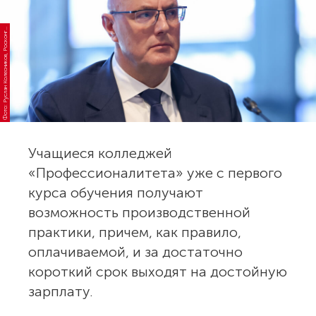
о
т
о:
Р
у
с
л
а
н
К
о
л
е
с
н
и
к
о
в,
Р
о
с
к
о
н
с
Ф
р
е
с
г
Учащиеся колледжей
«Профессионалитета» уже с первого
курса обучения получают
возможность производственной
практики, причем, как правило,
оплачиваемой, и за достаточно
короткий срок выходят на достойную
зарплату.