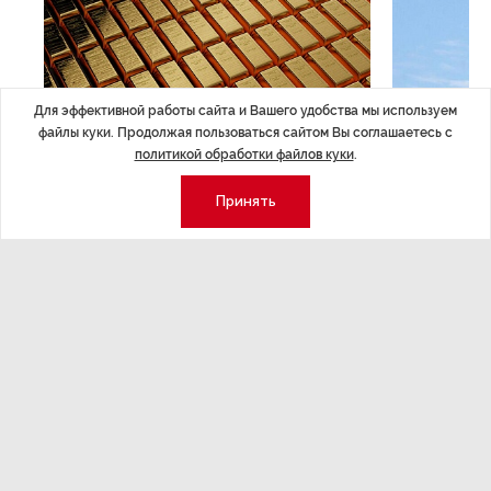
Для эффективной работы сайта и Вашего удобства мы используем
файлы куки. Продолжая пользоваться сайтом Вы соглашаетесь с
политикой обработки файлов куки
.
Принять
ЭКОНОМИКА
,7 авг 14:44
ОБЩЕСТВО
,7
Курс на растущую
Картина н
волатильность?
августа
ные
Министерство финансов РФ наращивает покупку
Рассказываем 
золота в резервы.
и мире, которы
августа — от т
строительства 