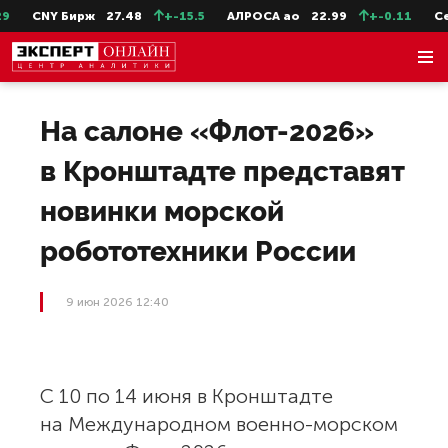
CNY Бирж
27.48
+-15.5
АЛРОСА ао
22.99
+-0.11
Сев
На салоне «Флот-2026»
в Кронштадте представят
новинки морской
робототехники России
9 июн 2026 12:40
С 10 по 14 июня в Кронштадте
на Международном военно-морском