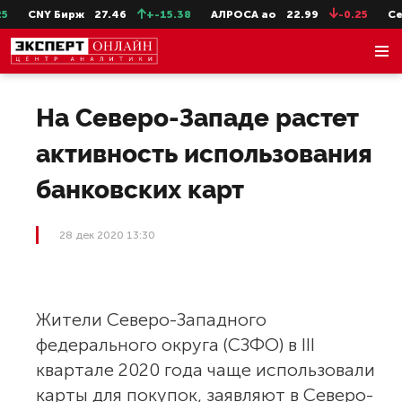
CNY Бирж
27.46
+-15.38
АЛРОСА ао
22.99
-0.25
СевС
На Северо-Западе растет
активность использования
банковских карт
28 дек 2020 13:30
Жители Северо-Западного
федерального округа (СЗФО) в III
квартале 2020 года чаще использовали
карты для покупок, заявляют в Северо-