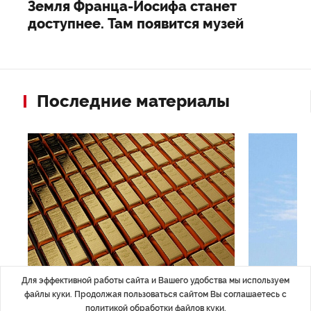
Земля Франца-Иосифа станет
доступнее. Там появится музей
Последние материалы
Для эффективной работы сайта и Вашего удобства мы используем
ЭКОНОМИКА
,14:44
ОБЩЕСТВО
,1
файлы куки. Продолжая пользоваться сайтом Вы соглашаетесь с
Курс на растущую
Картина н
политикой обработки файлов куки
.