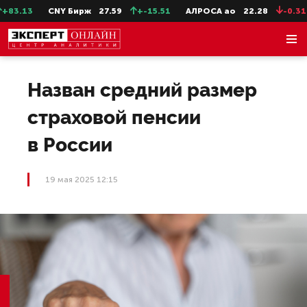
3.13
CNY Бирж
27.59
+-15.51
АЛРОСА ао
22.28
-0.31
Назван средний размер
страховой пенсии
в России
19 мая 2025 12:15