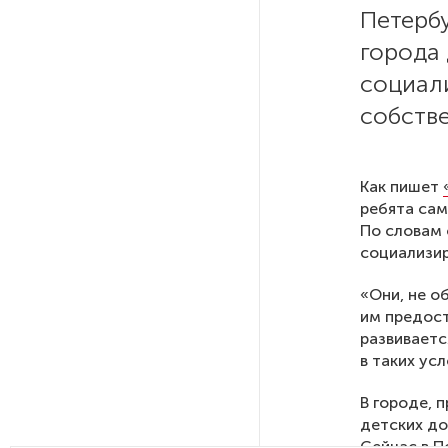
Петербу
РГПУ им. А. И. Герцена начнет
города
новые образовательные
социал
проекты с китайскими вузами
собстве
В Петербурге поймали
молодого администратора
Как пишет
колл-центра мошенников
ребята сам
По словам 
Петербургские метростроевцы
социализи
оценили идею строительства
лифта на станции
«Они, не о
«Театральная»
им предост
развиваетс
в таких ус
Поступило предложение
по пятницам освобождать
В городе, 
от работы одиноких россиянок
детских до
старше 28 лет
Сейчас в П