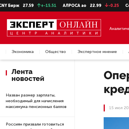
ж
27.59
+-15.51
АЛРОСА ао
22.99
-0.25
СевСт-ао
Аналитич
Экономика
Общество
Экспертное мнение
Недвижимость
Лента
Опе
новостей
кред
Назван размер зарплаты,
необходимый для начисления
максимума пенсионных баллов
15 июл 20
Россиян призвали готовиться