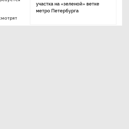
участка на «зеленой» ветке
метро Петербурга
есмотрят
как
у.
ло
тели