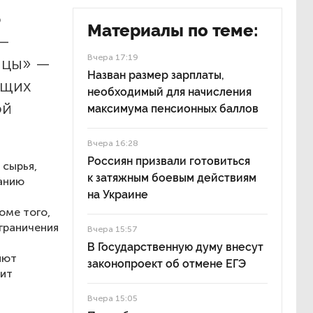
о
Материалы по теме:
 —
Вчера 17:19
ицы» —
Назван размер зарплаты,
ющих
необходимый для начисления
ой
максимума пенсионных баллов
Вчера 16:28
Россиян призвали готовиться
 сырья,
к затяжным боевым действиям
анию
на Украине
оме того,
ограничения
Вчера 15:57
В Государственную думу внесут
яют
законопроект об отмене ЕГЭ
рит
Вчера 15:05