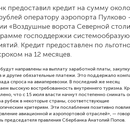
нк предоставил кредит на сумму окол
 рублей оператору аэропорта Пулково
ии «Воздушные ворота Северной стол
грамме господдержки системообразу
ятий. Кредит предоставлен по льготн
сроком на 12 месяцев.
будут направлены на выплату заработной платы, закупку
 и другие обязательные платежи. Это поддержало комп
пада спроса на авиаперевозки. В последний же месяц
ем высокую востребованность внутреннего туризма. Кр
лено, что с 15 июля власти начнут постепенно снимать 
за рубеж в некоторые страны, соответствующие
гическим критериям. Эти послабления позитивно повли
овление авиационной и аэропортовой отраслей», — гово
ь председателя правления Сбербанка Анатолий Попов.