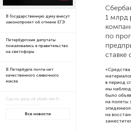
Сберба
1 млрд
В Государственную думу внесут
законопроект об отмене ЕГЭ
компан
по про
Петербургские депутаты
предпри
пожаловались в правительство
на светофоры
ставке 
«Средства 
В Петербурге почти нет
качественного сливочного
материалов
масла
в период с
мы наблюда
было объяв
Суд по делу об убийстве 9-
на полеты 
летнего мальчика
эпидемиоло
из Петербурга будет закрытым
Все новости
на восстан
заместител
Университеты и колледжи