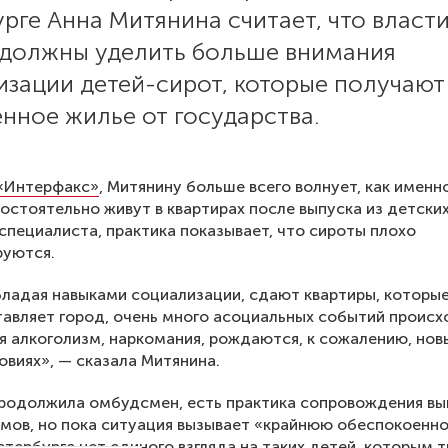
рге Анна Митянина считает, что власт
 должны уделить больше внимания
изации детей-сирот, которые получают
нное жилье от государства.
«Интерфакс»
, Митянину больше всего волнует, как именн
остоятельно живут в квартирах после выпуска из детски
специалиста, практика показывает, что сироты плохо
руются.
бладая навыками социализации, сдают квартиры, которы
авляет город, очень много асоциальных событий происх
я алкоголизм, наркомания, рождаются, к сожалению, нов
ловиях», — сказала Митянина.
продолжила омбудсмен, есть практика сопровождения вы
мов, но пока ситуация вызывает «крайнюю обеспокоенно
етербурге нет единого взгляда на таких детей, которым 