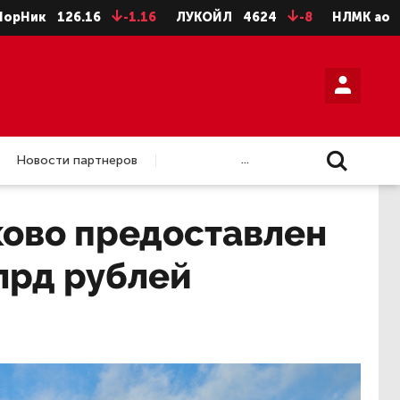
126.16
-1.16
ЛУКОЙЛ
4624
-8
НЛМК ао
73.96
...
Новости партнеров
ково предоставлен
млрд рублей