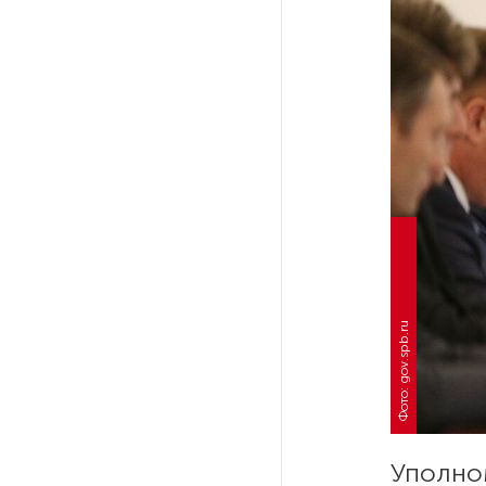
На выборах в Госдуму «Единая
Россия» будет первой
в бюллетене
В Петербурге на торги
выставили «Вечера на хуторе
близ Диканьки»
До конца года в Мурманской
области установят системы
для борьбы с обледенением
Фото: gov.spb.ru
на энергосетях
Экс-полицейского
подозревают в убийстве
знакомого в Петербурге 2 года
Уполно
назад