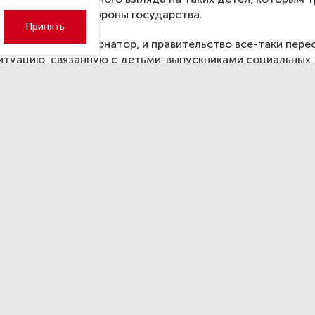
е внимание со стороны государства.
Принять
адеюсь, что и губернатор, и правительство все-таки пер
ситуацию, связанную с детьми-выпускниками социальных
, которым предоставлено жилье», — высказалась она.
я проблемы неполучения сиротами жилья предлагается
ть жилищный фонд и ввести систему сертификатов, так 
ге по установленной законом цене сложно найти квартир
сандр Беглов заявил, что в 2019 году
в Петербурге вырос
изни.
е пандемии работники захо
ваться дома