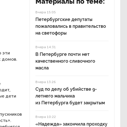
Материалы по теме:
и
Вчера 15:05
Петербургские депутаты
пожаловались в правительство
на светофоры
Вчера 14:31
о эти
В Петербурге почти нет
х домов.
качественного сливочного
масла
Вчера 13:26
е
Суд по делу об убийстве 9-
одит,
ые дети
летнего мальчика
из Петербурга будет закрытым
пускников
Вчера 10:22
сть».
«Надежда» закончила проходку
требуется