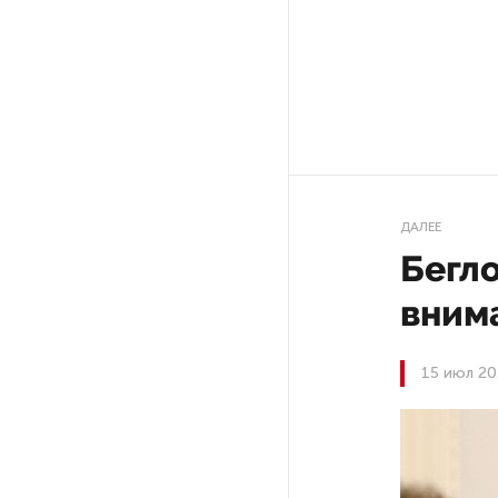
Ленобласти приняли более
20 000 абитуриентов
В Ленобласти нашли
неолитический могильник
с янтарными предметами
«Надежда» закончила
ДАЛЕЕ
проходку участка на «зеленой»
Бегл
ветке метро Петербурга
вним
Стало известно о сети
по распространению в России
фейков
15 июл 20
Аналитики рассказали о ценах
июля на новые легковушки
в России