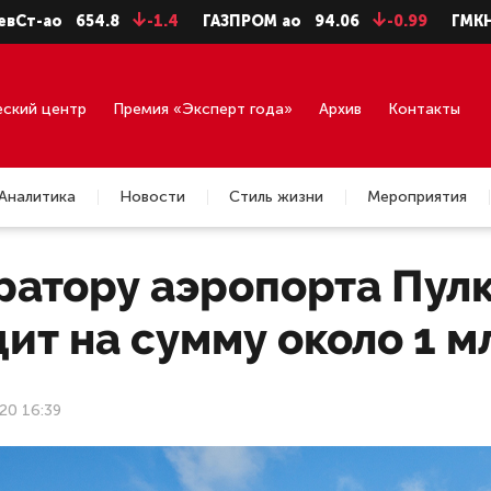
654.8
-1.4
ГАЗПРОМ ао
94.06
-0.99
ГМКНорНик
еский центр
Премия «Эксперт года»
Архив
Контакты
Аналитика
Новости
Стиль жизни
Мероприятия
ратору аэропорта Пул
ит на сумму около 1 
20 16:39