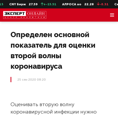
CNY Бирж
27.59
+-15.51
АЛРОСА ао
22.28
-0.31
Сев
Определен основной
показатель для оценки
второй волны
коронавируса
25 сен 2020 08:20
Оценивать вторую волну
коронавирусной инфекции нужно