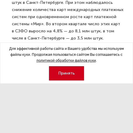
штук в Санкт-Петербурге. При этом наблюдалось
снижение количества карт международных платежных
систем при одновременном росте карт платежной
системы «Мир». Во втором квартале число этих карт
в СЗФО выросло на 4,8% — до 8,1 млн штук, в том
числе в Санкт-Петербурге — до 3,5 млн штук.
В результате доля карт «Мир» в регионе увеличилась
Для эффективной работы сайта и Вашего удобства мы используем
до 27,3%, в Санкт-Петербурге — до 23,7%.
файлы куки. Продолжая пользоваться сайтом Вы соглашаетесь с
политикой обработки файлов куки
.
Количество и объем операций по выпущенным
в регионе картам «Мир», выросли по сравнению
Принять
с аналогичным периодом 2019 года практически в 1,2
раза (289,4 млн операций на сумму 374,0 млрд
рублей). Схожими темпами по этим видам карт росли
количество операций по оплате товаров и услуг
и объем израсходованных на эти цели средств, —
всего было совершено 269,9 млн операций на сумму
197,6 млрд рублей.