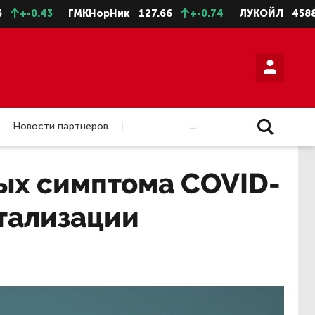
+-0.43
ГМКНорНик
127.66
+-0.74
ЛУКОЙЛ
4588.5
...
Новости партнеров
ых симптома COVID-
итализации