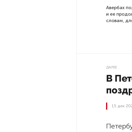
Авербах по
и ее продо
РГПУ им. А. И. Герцена начнет
словам, дл
новые образовательные
проекты с китайскими вузами
В Петербурге поймали
молодого администратора
колл-центра мошенников
ДАЛЕЕ
Петербургские метростроевцы
В Пет
оценили идею строительства
лифта на станции
позд
«Театральная»
15 дек 20
Поступило предложение
по пятницам освобождать
от работы одиноких россиянок
Петербу
старше 28 лет