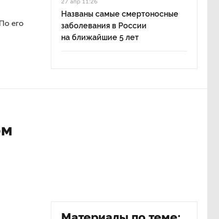
27 апр 11:26
Названы самые смертоносные
По его
заболевания в России
на ближайшие 5 лет
ом
Материалы по теме: