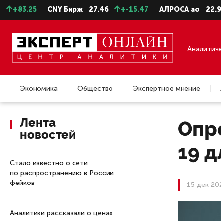
+83.25
CNY Бирж
27.46
+-15.47
АЛРОСА ао
22.99
Аналитич
Экономика
Общество
Экспертное мнение
Недвижимость
Лента
Опр
новостей
19 д
Стало известно о сети
по распространению в России
фейков
15 дек 20
Аналитики рассказали о ценах