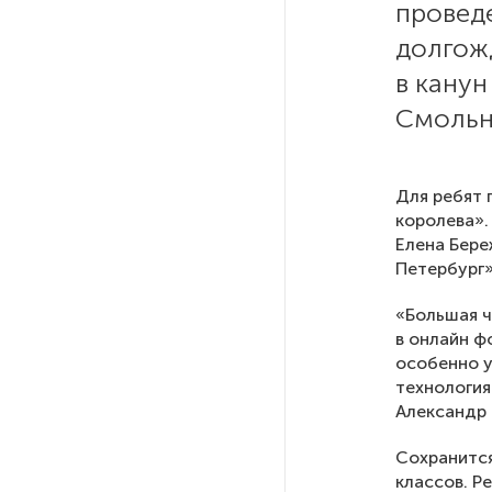
провед
долгож
После атаки ВСУ в Самарской
области склад Wildberries почти
в канун
полностью сгорел
Смольн
На заправках «Газпромнефти»
в Петербурге и Ленобласти
Для ребят 
больше нет лимитов на топливо
королева».
Елена Бере
Петербург»
По решению Путина в России
будут мониторить цены
«Большая ч
на продукты
в онлайн ф
особенно у
Власти Петербурга заявили
технология
о «скоординированных атаках»
Александр 
на аккаунты депутатов
Сохранится
классов. Р