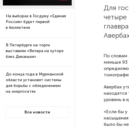
Для гос
четыре 
На выборах в Госдуму «Единая
Россия» будет первой
главвра
в бюллетене
Авербах
В Петербурге на торги
выставили «Вечера на хуторе
По словам 
близ Диканьки»
меньше 93 
определяю
До конца года в Мурманской
томография
области установят системы
для борьбы с обледенением
Авербах ут
на энергосетях
находятся 
уровень в к
Экс-полицейского
«Если бы у
Все новости
подозревают в убийстве
насыщения 
знакомого в Петербурге 2 года
было бы не
назад