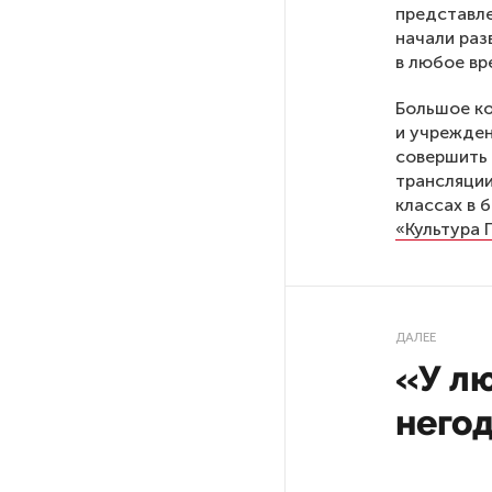
Стала известна программа
представле
празднования 105-летия
начали раз
Республики Коми
в любое вр
Большое ко
Путин провел совещание
и учрежден
с руководством
совершить 
Минобороны РФ: главные
трансляции
заявления президента
классах в 
«Культура 
В Мурманской области создали
приложение для фиксации
инвазионных растений
ДАЛЕЕ
Петербуржца будут судить
«У л
за попытку вынести
из магазина 47 плиток
негод
шоколада
В Петербурге осудили