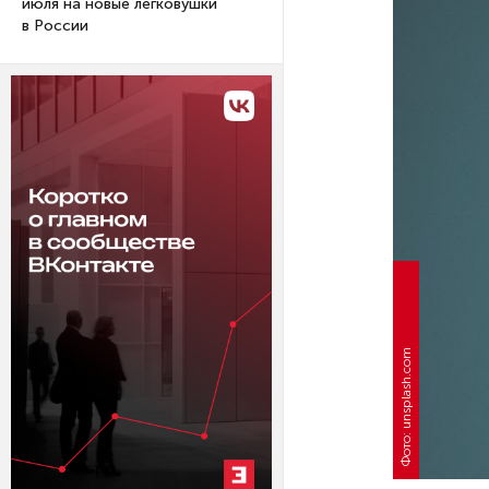
июля на новые легковушки
в России
Фото: unsplash.com