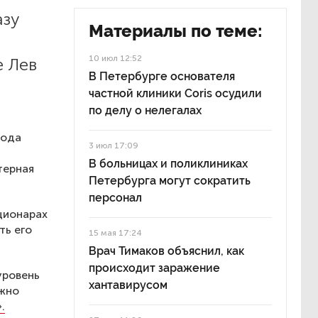
азу
Материалы по теме:
10 июл 12:52
е Лев
В Петербурге основателя
частной клиники Coris осудили
по делу о нелегалах
рода
3 июл 17:09
В больницах и поликлиниках
терная
Петербурга могут сократить
персонал
ционарах
ть его
15 мая 17:24
Врач Тимаков объяснил, как
происходит заражение
уровень
хантавирусом
ожно
.