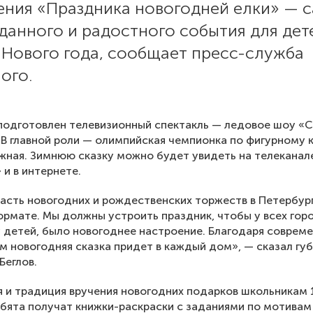
ения «Праздника новогодней елки» — 
данного и радостного события для дет
 Нового года, сообщает пресс-служба
ого.
подготовлен телевизионный спектакль — ледовое шоу «
 В главной роли — олимпийская чемпионка по фигурному 
жная. Зимнюю сказку можно будет увидеть на телеканал
 и в интернете.
асть новогодних и рождественских торжеств в Петербур
ормате. Мы должны устроить праздник, чтобы у всех гор
 детей, было новогоднее настроение. Благодаря соврем
м новогодняя сказка придет в каждый дом», — сказал гу
Беглов.
 и традиция вручения новогодних подарков школьникам 
ебята получат книжки-раскраски с заданиями по мотивам