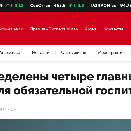
+-0.11
СевСт-ао
663.6
+-2.8
ГАЗПРОМ ао
94.73
еский центр
Премия «Эксперт года»
Архив
Контакты
Аналитика
Новости
Стиль жизни
Мероприятия
еделены четыре главн
ля обязательной госп
20 17:09