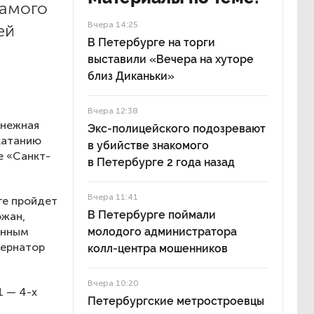
самого
Вчера 14:25
ей
В Петербурге на торги
выставили «Вечера на хуторе
близ Диканьки»
Вчера 12:38
Снежная
Экс-полицейского подозревают
катанию
в убийстве знакомого
е «Санкт-
в Петербурге 2 года назад
Вчера 11:41
ге пройдет
В Петербурге поймали
ожан,
енным
молодого администратора
бернатор
колл-центра мошенников
Вчера 10:20
1 — 4-х
Петербургские метростроевцы