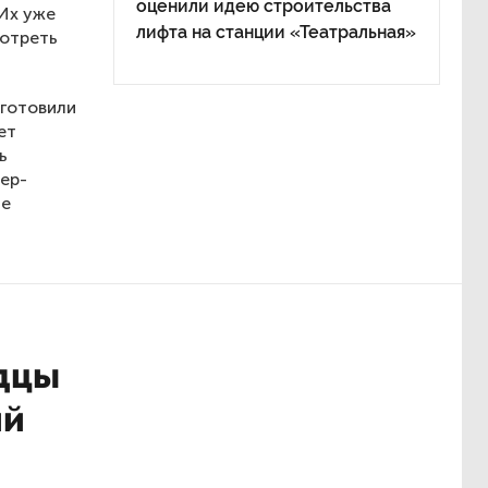
оценили идею строительства
Их уже
лифта на станции «Театральная»
мотреть
дготовили
ет
ь
ер-
ле
дцы
ий