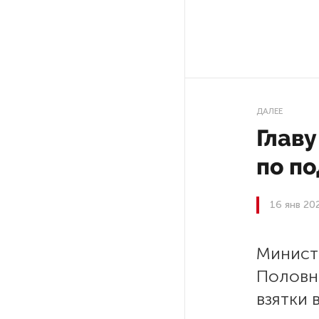
Ленобласти приняли более
20 000 абитуриентов
В Ленобласти нашли
неолитический могильник
с янтарными предметами
ДАЛЕЕ
Глав
«Надежда» закончила
проходку участка на «зеленой»
по по
ветке метро Петербурга
16 янв 20
Стало известно о сети
по распространению в России
фейков
Минист
Половн
Аналитики рассказали о ценах
взятки 
июля на новые легковушки
в России