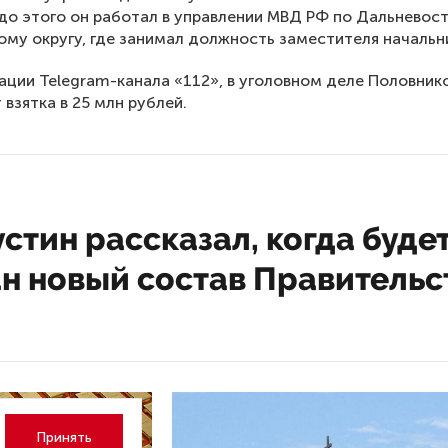
 до этого он работал в управлении МВД РФ по Дальнево
му округу, где занимал должность заместителя начальн
ции Telegram-канала «112», в уголовном деле Половник
 взятка в 25 млн рублей.
тин рассказал, когда буде
ан новый состав Правительс
Принять