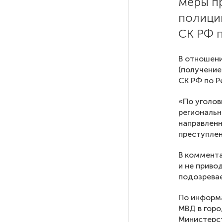
меры п
полици
На выборах в Госдуму «Единая
СК РФ 
Россия» будет первой
в бюллетене
В отношени
(получение
В Петербурге на торги
СК РФ по Р
выставили «Вечера на хуторе
близ Диканьки»
«По уголо
региональн
направленн
До конца года в Мурманской
преступле
области установят системы
для борьбы с обледенением
на энергосетях
В коммента
и не приво
подозревае
Экс-полицейского
подозревают в убийстве
По информ
знакомого в Петербурге 2 года
МВД в горо
назад
Министерст