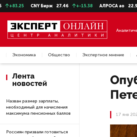
3.25
CNY Бирж
27.46
+-15.38
АЛРОСА ао
22.99
-0
Аналитич
Экономика
Общество
Экспертное мнение
Недвижимость
Лента
Опу
новостей
Пете
Назван размер зарплаты,
необходимый для начисления
максимума пенсионных баллов
17 янв 20
Россиян призвали готовиться