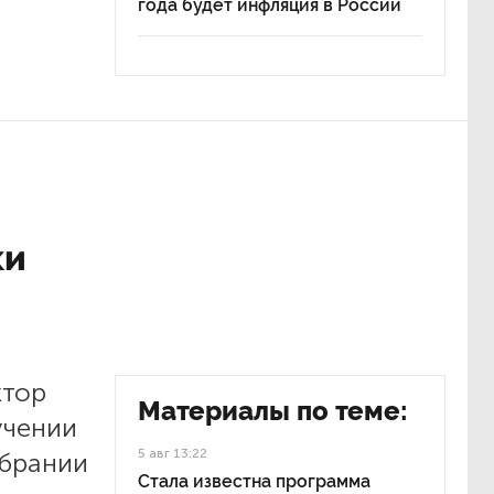
года будет инфляция в России
ки
ктор
Материалы по теме:
учении
5 авг 13:22
збрании
Стала известна программа