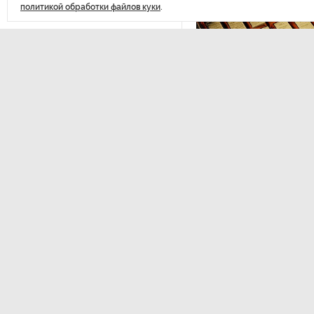
политикой обработки файлов куки
.
После атаки ВСУ в Самарской
области склад Wildberries почти
полностью сгорел
На заправках «Газпромнефти»
в Петербурге и Ленобласти
ЭКОНОМИКА
,14:44
больше нет лимитов на топливо
Курс на растущую
Министерство финансов РФ
По решению Путина в России
золота в резервы.
будут мониторить цены
на продукты
Власти Петербурга заявили
Вернуться в начало
о «скоординированных атаках»
на аккаунты депутатов
Стала известна программа