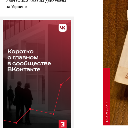
к затяжным боевым действиям
на Украине
pixabay.com