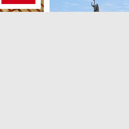
ОБЩЕСТВО
,13:17
 волатильность?
Картина недели: 31 июля — 7
августа
 наращивает покупку
Рассказываем о главных событиях в России и 
которые произошли с 31 июля по 7 августа — о
теракта в Москве до одобрения строительств
комплекса «Лахта Центр 2».