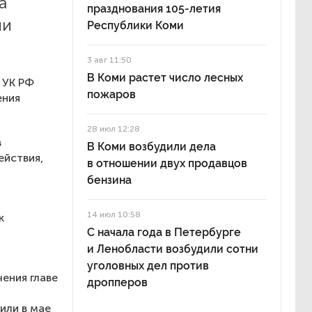
а
празднования 105-летия
ии
Республики Коми
3 авг 11:50
В Коми растет число лесных
 УК РФ
пожаров
ения
28 июл 12:28
в
В Коми возбудили дела
ействия,
в отношении двух продавцов
бензина
14 июл 10:58
к
С начала года в Петербурге
и Ленобласти возбудили сотни
уголовных дел против
ения главе
дропперов
м
или в мае