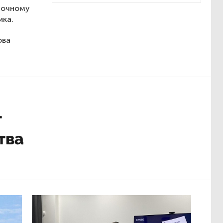
сточному
ика.
ова
т
тва