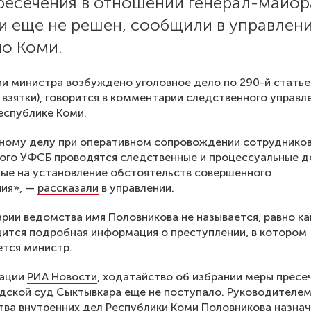
ресечения в отношении генерал-майор
и еще не решен, сообщили в управлен
по Коми.
и министра возбуждено уголовное дело по 290-й статье
 взятки), говорится в комментарии следственного управл
еспублике Коми.
вному делу при оперативном сопровождении сотруднико
ого УФСБ проводятся следственные и процессуальные д
ые на установление обстоятельств совершенного
ния», —
рассказали
в управлении.
рии ведомства имя Половникова не называется, равно ка
дится подробная информация о преступлении, в котором
тся министр.
ации
РИА Новости
, ходатайство об избрании меры пресеч
дской суд Сыктывкара еще не поступало. Руководителе
ва внутренних дел Республики Коми Половникова назнач