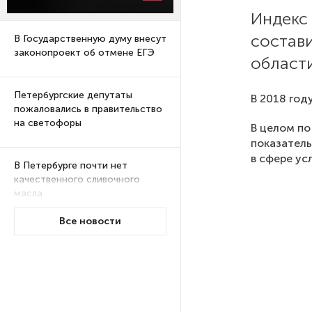
Индекс 
состави
В Государственную думу внесут
законопроект об отмене ЕГЭ
области
Петербургские депутаты
В 2018 год
пожаловались в правительство
на светофоры
В целом по
показатель
в сфере усл
В Петербурге почти нет
качественного сливочного
масла
Все новости
Суд по делу об убийстве 9-
летнего мальчика
из Петербурга будет закрытым
Университеты и колледжи