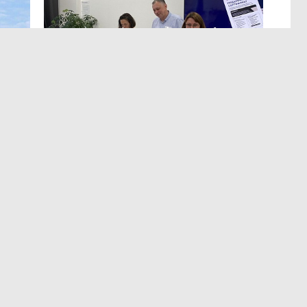
МЕРОПРИЯТИЯ
,13:12
ЭРА осознанных решений
в Лектории BITOBE
мире,
Для эффективного лидерства необходимы точные
т
и практичные данные о сильных сторонах,
а
ограничениях, мотивации и поведенческих рисках.