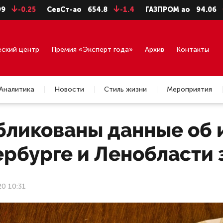
.25
СевСт-ао
654.8
-1.4
ГАЗПРОМ ао
94.06
-0.99
еский центр
Премия «Эксперт года»
Архив
Контакты
Аналитика
Новости
Стиль жизни
Мероприятия
бликованы данные об 
рбурге и Ленобласти з
20 10:31