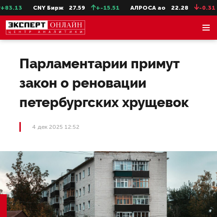
3.13
CNY Бирж
27.59
+-15.51
АЛРОСА ао
22.28
-0.31
Парламентарии примут
закон о реновации
петербургских хрущевок
4 дек 2025 12:52