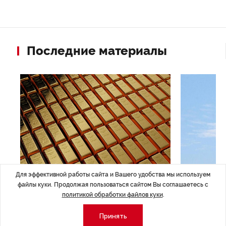
Последние материалы
Для эффективной работы сайта и Вашего удобства мы используем
ЭКОНОМИКА
,7 авг 14:44
ОБЩЕСТВО
,7
файлы куки. Продолжая пользоваться сайтом Вы соглашаетесь с
Курс на растущую
Картина н
политикой обработки файлов куки
.
волатильность?
августа
Принять