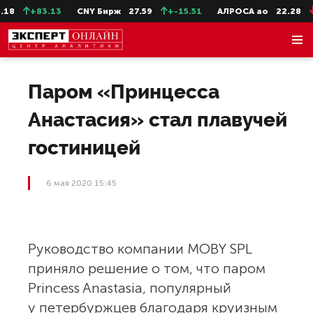
8
+83.13
CNY Бирж
27.59
+-15.51
АЛРОСА ао
22.28
-
Паром «Принцесса
Анастасия» стал плавучей
гостиницей
6 мая 2020 15:45
Руководство компании MOBY SPL
приняло решение о том, что паром
Princess Anastasia, популярный
у петербуржцев благодаря круизным