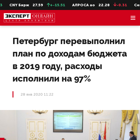
CNY Бирж
27.59
+-15.51
АЛРОСА ао
22.28
-0.31
СевС
Петербург перевыполнил
план по доходам бюджета
в 2019 году, расходы
исполнили на 97%
28 янв 2020 11:22