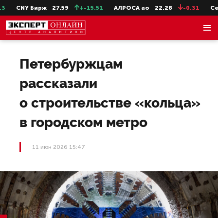
CNY Бирж
27.59
+-15.51
АЛРОСА ао
22.28
-0.31
СевС
Петербуржцам
рассказали
о строительстве «кольца»
в городском метро
11 июн 2026 15:47