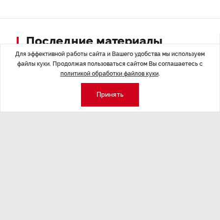
Последние материалы
Для эффективной работы сайта и Вашего удобства мы используем
файлы куки. Продолжая пользоваться сайтом Вы соглашаетесь с
политикой обработки файлов куки
.
Принять
ЭКОНОМИКА
,7 авг 14:44
ОБЩЕСТВО
,7
Курс на растущую
Картина н
волатильность?
августа
ные
Министерство финансов РФ наращивает покупку
Рассказываем 