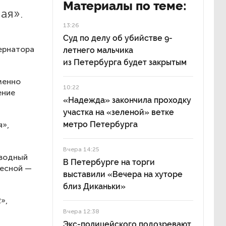
Материалы по теме:
ая».
13:26
Суд по делу об убийстве 9-
ернатора
летнего мальчика
из Петербурга будет закрытым
менно
10:22
ение
«Надежда» закончила проходку
участка на «зеленой» ветке
метро Петербурга
я»,
Вчера 14:25
бводный
В Петербурге на торги
Лесной —
выставили «Вечера на хуторе
близ Диканьки»
»,
Вчера 12:38
Экс-полицейского подозревают