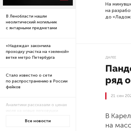
На минувше
на разрабо
В Ленобласти нашли
до «Ладожс
неолитический могильник
с янтарными предметами
«Надежда» закончила
проходку участка на «зеленой»
ветке метро Петербурга
ДАЛЕЕ
Панде
Стало известно о сети
ряд 
по распространению в России
фейков
21 сен 20
Аналитики рассказали о ценах
июля на новые легковушки
В Карел
в России
Все новости
на масс