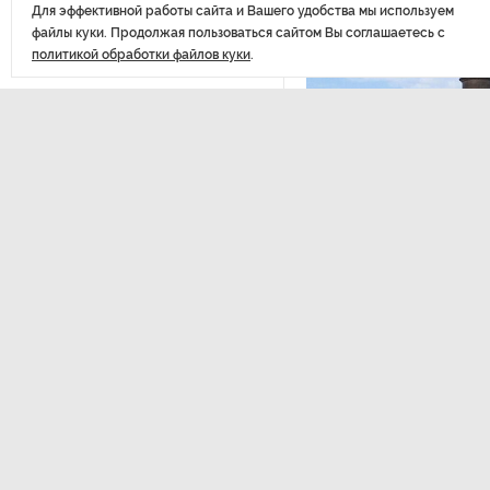
После атаки ВСУ в Самарской
Для эффективной работы сайта и Вашего удобства мы используем
области склад Wildberries почти
файлы куки. Продолжая пользоваться сайтом Вы соглашаетесь с
полностью сгорел
политикой обработки файлов куки
.
На заправках «Газпромнефти»
в Петербурге и Ленобласти
больше нет лимитов на топливо
ОБЩЕСТВО
,13:17
Картина недели: 3
По решению Путина в России
августа
будут мониторить цены
на продукты
Рассказываем о главных соб
которые произошли с 31 июл
теракта в Москве до одобр
Власти Петербурга заявили
комплекса «Лахта Центр 2».
о «скоординированных атаках»
Вернуться в начало
на аккаунты депутатов
Стала известна программа
празднования 105-летия
Республики Коми