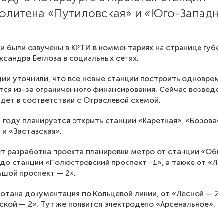
олитена «Путиловская» и «Юго-Западн
и были озвучены в КРТИ в комментариях на странице губ
ксандра Беглова в социальных сетях.
ции уточнили, что все новые станции построить одновре
тся из-за ограниченного финансирования. Сейчас возвед
дет в соответствии с Отраслевой схемой.
 году планируется открыть станции «Каретная», «Борова
 и «Заставская».
т разработка проекта планировки метро от станции «О
 до станции «Полюстровский проспект −1», а также от «
ьшой проспект — 2».
отана документация по Кольцевой линии, от «Лесной — 2
кой — 2». Тут же появится электродепо «Арсенальное».