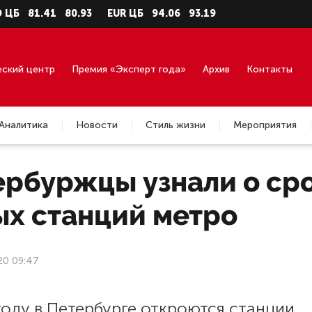
81.41
80.93
EUR ЦБ
94.06
93.19
еский центр
Премия «Эксперт года»
Архив
Контакты
Аналитика
Новости
Стиль жизни
Мероприятия
ербуржцы узнали о ср
ых станций метро
20 09:47
году в Петербурге откроются станции