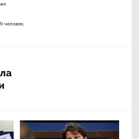
нил
9 человек,
ила
и