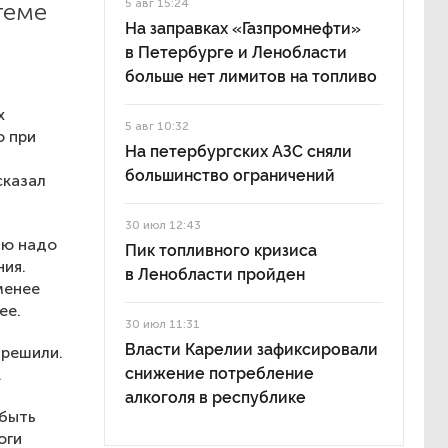
5 авг 15:24
теме
На заправках «Газпромнефти»
в Петербурге и Ленобласти
больше нет лимитов на топливо
х
5 авг 10:32
о при
На петербургских АЗС сняли
большинство ограничений
сказал
30 июл 12:43
ию надо
Пик топливного кризиса
ния.
в Ленобласти пройден
менее
ее.
30 июл 11:31
Власти Карелии зафиксировали
зрешили.
снижение потребление
.
алкоголя в республике
 быть
оги