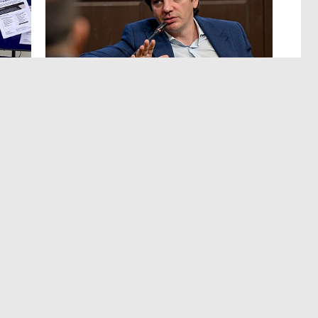
ЭКСПЕРТНОЕ МНЕНИЕ
,Вчера 17:23
Евгений Барановский: «Рынок
видит в Ленинградской области
долгосрочную перспективу»
чные
Интервью с вице-губернатором Ленинградской
ках.
области Евгением Барановским.