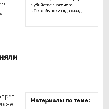
ика
в убийстве знакомого
в Петербурге 2 года назад
».
сняли
апрет
Материалы по теме:
Также