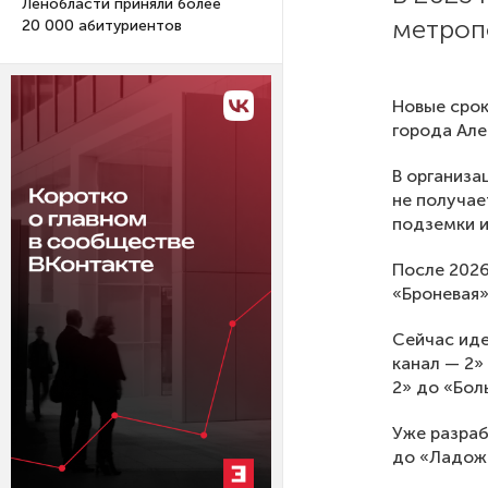
Ленобласти приняли более
метроп
20 000 абитуриентов
Новые срок
города Але
В организа
не получае
подземки и
После 2026
«Броневая»
Сейчас иде
канал — 2»
2» до «Бол
Уже разраб
до «Ладожс