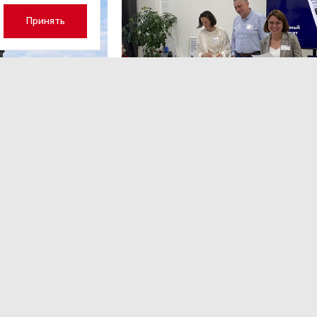
Принять
МЕРОПРИЯТИЯ
,13:12
1 июля — 7
ЭРА осознанных решений
в Лектории BITOBE
ытиях в России и мире,
Для эффективного лидерства необходимы то
я по 7 августа — от
и практичные данные о сильных сторонах,
ения строительства
ограничениях, мотивации и поведенческих рис