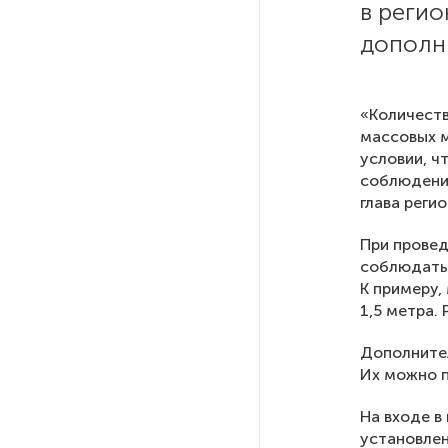
в регио
На выборах в Госдуму «Единая
Россия» будет первой
дополн
в бюллетене
В Петербурге на торги
«Количеств
выставили «Вечера на хуторе
массовых м
близ Диканьки»
условии, ч
соблюдение
глава реги
До конца года в Мурманской
области установят системы
При провед
для борьбы с обледенением
соблюдать 
на энергосетях
К примеру,
1,5 метра.
Экс-полицейского
Дополнител
подозревают в убийстве
Их можно п
знакомого в Петербурге 2 года
назад
На входе в
установлен