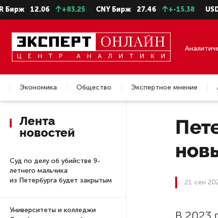
рж
12.06
+83.25
CNY Бирж
27.46
+-15.38
USD ЦБ
Аналитич
Экономика
Общество
Экспертное мнение
Недвижимость
Лента
Пет
новостей
нов
Суд по делу об убийстве 9-
летнего мальчика
из Петербурга будет закрытым
21 сен 20
Университеты и колледжи
В 2023 