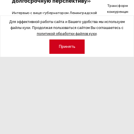
долгосрочную перспективу»
Трансформация
конкуренции с
Интервью с вице-губернатором Ленинградской
области Евгением Барановским.
Для эффективной работы сайта и Вашего удобства мы используем
файлы куки. Продолжая пользоваться сайтом Вы соглашаетесь с
политикой обработки файлов куки
.
Принять
Экономика
Стиль жизни
Общество
Мероприятия
Экспертное мнение
Новости партнеров
Аналитика
Недвижимость
Премия «Эксперт года»
Эксперт 2 столицы
Аналитический центр
Москва
Архив
СПб
Сотрудничество