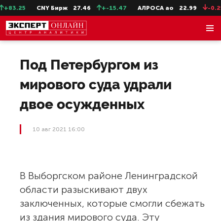
+83.25
CNY Бирж
27.46
+-15.47
АЛРОСА ао
22.99
-0.25
Под Петербургом из
мирового суда удрали
двое осужденных
10 авг 2021 16:00
В Выборгском районе Ленинградской
области разыскивают двух
заключенных, которые смогли сбежать
из здания мирового суда. Эту