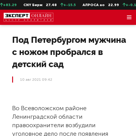
+83.29
CNY Бирж
27.48
+-15.5
АЛРОСА ао
22.99
+-0.11
Под Петербургом мужчина
с ножом пробрался в
детский сад
10 авг 2021 09:42
Во Всеволожском районе
Ленинградской области
правоохранители возбудили
уголовное дело после появления