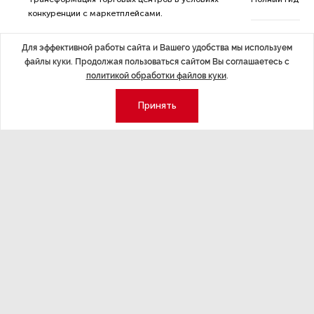
конкуренции с маркетплейсами.
а.
Для эффективной работы сайта и Вашего удобства мы используем
файлы куки. Продолжая пользоваться сайтом Вы соглашаетесь с
политикой обработки файлов куки
.
Принять
Экономика
Стиль жизни
Общество
Мероприятия
Экспертное мнение
Новости партнеров
Аналитика
Недвижимость
Премия «Эксперт года»
Эксперт 2 столицы
Аналитический центр
Москва
Архив
СПб
Сотрудничество
Эксперт регионы
Контакты