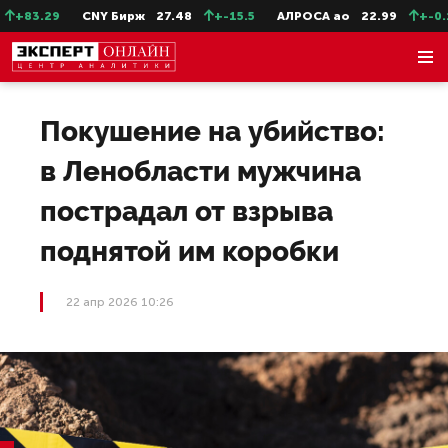
+83.29
CNY Бирж
27.48
+-15.5
АЛРОСА ао
22.99
+-0.11
Покушение на убийство:
в Ленобласти мужчина
пострадал от взрыва
поднятой им коробки
22 апр 2026 10:26