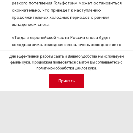
резкого потепления Гольфстрим может остановиться
окончательно, что приведет к наступлению
продолжительных холодных периодов с ранним
выпадением снега.
«Тогда в европейской части России снова будет
холодная зима, холодная весна, очень холодное лето,
ранняя осень, снег выпадет в сентябре и перестанет
Для эффективной работы сайта и Вашего удобства мы используем
таять летом», — указал специалист.
файлы куки. Продолжая пользоваться сайтом Вы соглашаетесь с
политикой обработки файлов куки
.
ДАЛЕЕ
Врач рассказала, сколько россиян
Принять
живут с гипертонией, не зная об этом
Последние материалы