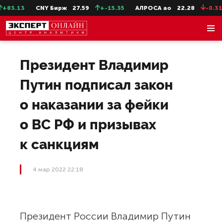
+83.13
CNY Бирж
27.59
+-15.35
АЛРОСА ао
22.28
-0.31
Президент Владимир
Путин подписал закон
о наказании за фейки
о ВС РФ и призывах
к санкциям
4 мар 2022 22:18
Президент России Владимир Путин