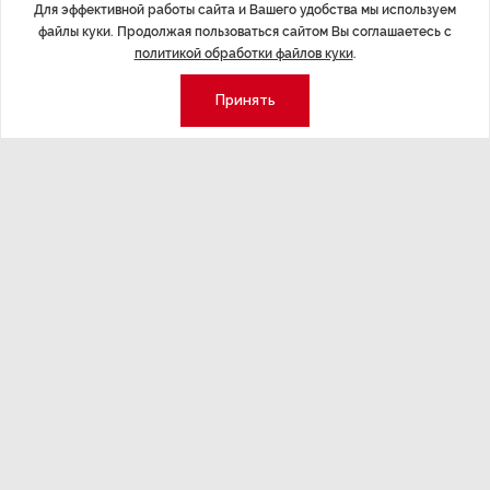
Для эффективной работы сайта и Вашего удобства мы используем
ЭКОНОМИКА
,7 авг 14:44
ОБЩЕСТВО
,7
файлы куки. Продолжая пользоваться сайтом Вы соглашаетесь с
Курс на растущую
Картина н
политикой обработки файлов куки
.
волатильность?
августа
Принять
ные
Министерство финансов РФ наращивает покупку
Рассказываем 
золота в резервы.
и мире, которы
августа — от т
строительства 
Экономика
Стиль жизни
Общество
Мероприятия
Экспертное мнение
Новости партнеров
Аналитика
Недвижимость
Премия «Эксперт года»