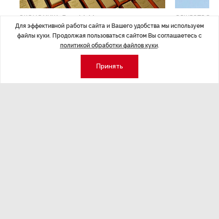
ЭКОНОМИКА
,7 авг 14:44
ОБЩЕСТВО
,7
Для эффективной работы сайта и Вашего удобства мы используем
Курс на растущую
Картина н
файлы куки. Продолжая пользоваться сайтом Вы соглашаетесь с
волатильность?
августа
политикой обработки файлов куки
.
ные
Министерство финансов РФ наращивает покупку
Рассказываем 
Принять
золота в резервы.
и мире, которы
августа — от т
строительства 
Экономика
Стиль жизни
Общество
Мероприятия
Экспертное мнение
Новости партнеров
Аналитика
Недвижимость