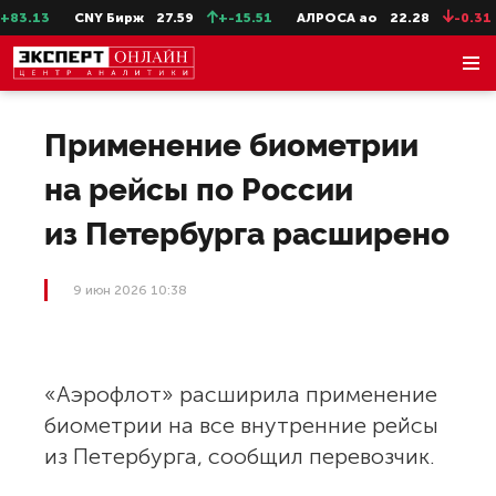
3.13
CNY Бирж
27.59
+-15.51
АЛРОСА ао
22.28
-0.31
Применение биометрии
на рейсы по России
из Петербурга расширено
9 июн 2026 10:38
«Аэрофлот» расширила применение
биометрии на все внутренние рейсы
из Петербурга, сообщил перевозчик.