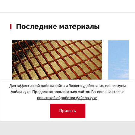
Последние материалы
Для эффективной работы сайта и Вашего удобства мы используем
файлы куки. Продолжая пользоваться сайтом Вы соглашаетесь с
политикой обработки файлов куки
.
ЭКОНОМИКА
,14:44
ОБЩЕСТВО
,1
Принять
Курс на растущую
Картина н
волатильность?
августа
ные
Министерство финансов РФ наращивает покупку
Рассказываем 