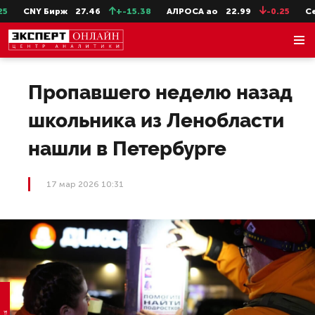
CNY Бирж
27.46
+-15.38
АЛРОСА ао
22.99
-0.25
СевС
Пропавшего неделю назад
школьника из Ленобласти
нашли в Петербурге
17 мар 2026 10:31