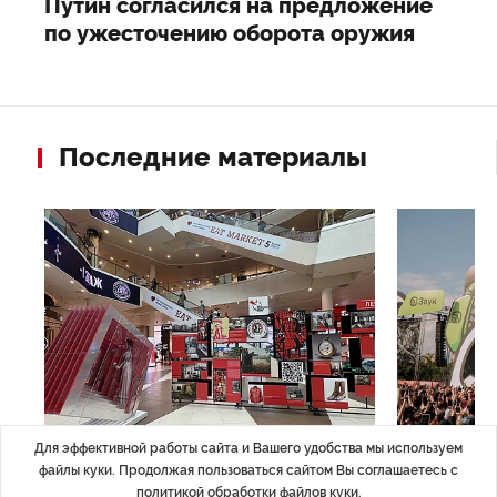
Путин согласился на предложение
по ужесточению оборота оружия
Последние материалы
НОВОСТИ ПАРТНЕРОВ
,4 авг 16:41
МЕРОПРИЯТИ
Для эффективной работы сайта и Вашего удобства мы используем
ТРЦ «Галерея» как модератор
Успеть вс
файлы куки. Продолжая пользоваться сайтом Вы соглашаетесь с
политикой обработки файлов куки
.