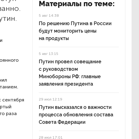
Материалы по теме:
ванно.
5 авг 14:38
утин.
По решению Путина в России
будут мониторить цены
на продукты
и
5 авг 13:15
тоянного
Путин провел совещание
с руководством
Минобороны РФ: главные
чил
заявления президента
танием.
с сентября
29 июл 12:19
ертый
Путин высказался о важности
го раза
процесса обновления состава
Совета Федерации
28 июл 17:01