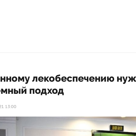
нному лекобеспечению ну
емный подход
21 13:00