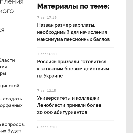
упления
Материалы по теме:
кого
7 авг 17:19
Назван размер зарплаты,
ся
необходимый для начисления
максимума пенсионных баллов
7 авг 16:28
бласти
Россиян призвали готовиться
тия
к затяжным боевым действиям
оры
на Украине
ицинской
7 авг 12:15
Университеты и колледжи
— создать
 орфанных
Ленобласти приняли более
20 000 абитуриентов
а вопросов.
6 авг 17:18
рых будет