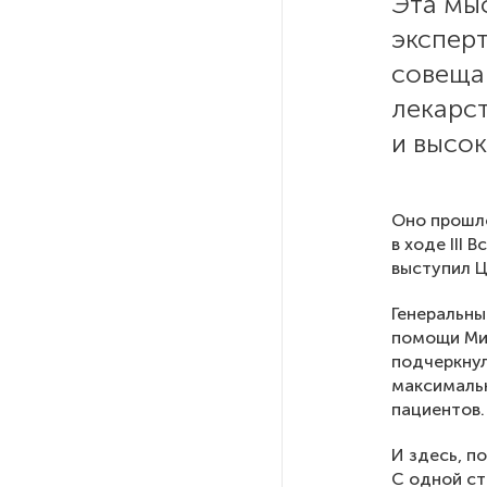
Эта мы
эксперт
На выборах в Госдуму «Единая
совеща
Россия» будет первой
в бюллетене
лекарс
и высок
В Петербурге на торги
выставили «Вечера на хуторе
близ Диканьки»
Оно прошл
в ходе III
выступил Ц
До конца года в Мурманской
области установят системы
Генеральны
для борьбы с обледенением
помощи Ми
на энергосетях
подчеркнул
максималь
Экс-полицейского
пациентов.
подозревают в убийстве
знакомого в Петербурге 2 года
И здесь, п
назад
С одной ст