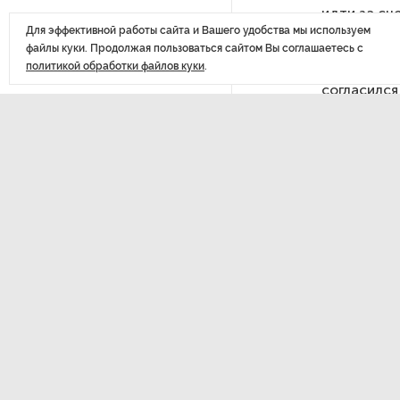
идти за сч
технологий
Для эффективной работы сайта и Вашего удобства мы используем
РГПУ им. А. И. Герцена начнет
файлы куки. Продолжая пользоваться сайтом Вы соглашаетесь с
новые образовательные
политикой обработки файлов куки
.
Министр з
проекты с китайскими вузами
согласился
на местах 
координаци
В Петербурге поймали
сфере, в о
молодого администратора
колл-центра мошенников
междисцип
могло бы 
орфанным 
Петербургские метростроевцы
оценили идею строительства
На совещан
лифта на станции
в 2021 год
«Театральная»
реальность
имеющимис
уровень ор
Поступило предложение
несколько 
по пятницам освобождать
от работы одиноких россиянок
Руководите
старше 28 лет