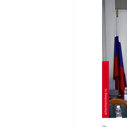
Ленобласти приняли более
20 000 абитуриентов
В Ленобласти нашли
неолитический могильник
с янтарными предметами
«Надежда» закончила
проходку участка на «зеленой»
ветке метро Петербурга
Стало известно о сети
по распространению в России
pharmprobeg.ru
фейков
Аналитики рассказали о ценах
июля на новые легковушки
в России