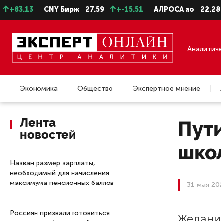
.13
CNY Бирж
27.59
+-15.51
АЛРОСА ао
22.28
-0.
Аналитич
Экономика
Общество
Экспертное мнение
Недвижимость
Лента
Пути
новостей
шко
Назван размер зарплаты,
необходимый для начисления
максимума пенсионных баллов
31 мая 20
Россиян призвали готовиться
Желани