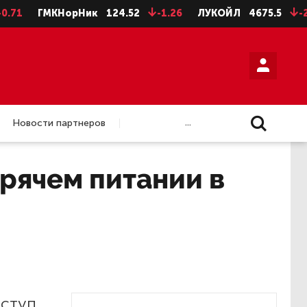
ГМКНорНик
124.52
-1.26
ЛУКОЙЛ
4675.5
-28.5
...
Новости партнеров
орячем питании в
оступ