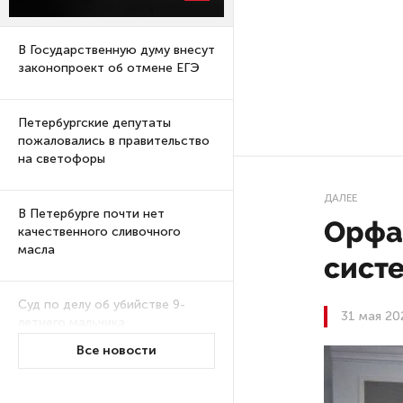
В Государственную думу внесут
законопроект об отмене ЕГЭ
Петербургские депутаты
пожаловались в правительство
на светофоры
ДАЛЕЕ
В Петербурге почти нет
Орфа
качественного сливочного
масла
сист
Суд по делу об убийстве 9-
31 мая 20
летнего мальчика
из Петербурга будет закрытым
Все новости
Университеты и колледжи