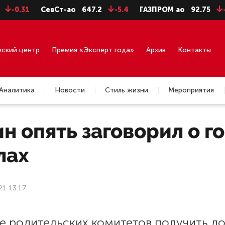
31
СевСт-ао
647.2
-5.4
ГАЗПРОМ ао
92.75
-0.71
еский центр
Премия «Эксперт года»
Архив
Контакты
Аналитика
Новости
Стиль жизни
Мероприятия
н опять заговорил о г
лах
21 13:17
е родительских комитетов получить д