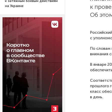
к затяжным боевым действиям
к прове
на Украине
Об этом
Российский
с уполномо
По словам 
внимания с
В январе 2
обеспечить
Соответств
прошлого г
класс обес
в день.