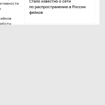
Стало известно о сети
ективности
по распространению в России
.
фейков
сейнов
работы
 центром,
 орфанной
я также
и
вою работу
я в нашу
дет с уже
ральный
дние
 отметила: