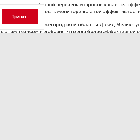
ет государства. Второй перечень вопросов касается эфф
 лечения, возможность мониторинга этой эффективности
Принять
дравоохранения Нижегородской области Давид Мелик-Гу
 с этим тезисом и добавил, что для более эффективной 
не хватает взаимодействия субъектов РФ с федеральным
и движений. Кроме того, по мнению Мелик-Гусейнова, в
тличие от других направлений, недостаточно развит
линарный подход. Совершенствование этого направлени
способствовать повышению качества оказания медпомощ
пациентам.
ии была затронута и такая важная тема, как начавший с
у фонд «Круг добра». Всех волнует как эта новая, входяща
 инициатива, впишется в существующую систему, что бу
я программами, как сложится вектор перевода на феде
фанных закупок из регионов — процесс, начатый в после
лет и приостановленый в нынешнем году.
ль Центра помощи пациентам «Геном» Елена Хвостикова