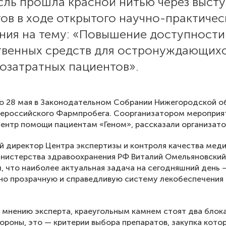
сль прошла красной нитью через выст
ов в ходе открытого научно-практичес
ния на тему: «Повышение доступности
твенных средств для остронуждающих
озатратных пациентов».
о 28 мая в Законодательном Собрании Нижегородской о
 Всероссийского Фармпробега. Соорганизатором мероприя
ентр помощи пациентам «Геном», рассказали организат
й директор Центра экспертизы и контроля качества мед
нистерства здравоохранения РФ Виталий Омельяновский
, что наиболее актуальная задача на сегодняшний день 
но прозрачную и справедливую систему лекобеспечения
о мнению эксперта, краеугольным камнем стоят два блок
ороны, это — критерии выбора препаратов, закупка кото