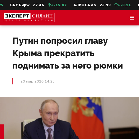
CNY Бирж
27.46
+-15.47
АЛРОСА ао
22.99
+-0.11
Се
Путин попросил главу
Крыма прекратить
поднимать за него рюмки
20 мар 2026 14:25