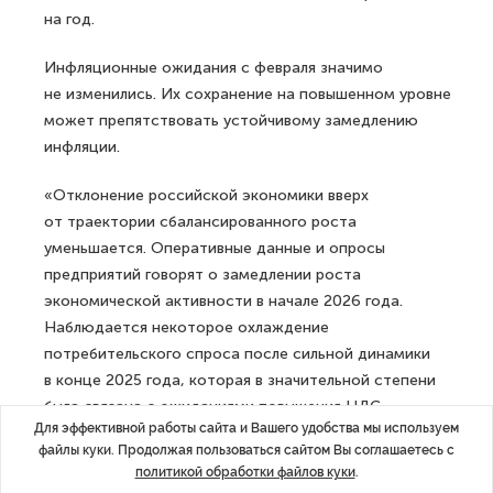
на год.
Инфляционные ожидания с февраля значимо
не изменились. Их сохранение на повышенном уровне
может препятствовать устойчивому замедлению
инфляции.
«Отклонение российской экономики вверх
от траектории сбалансированного роста
уменьшается. Оперативные данные и опросы
предприятий говорят о замедлении роста
экономической активности в начале 2026 года.
Наблюдается некоторое охлаждение
потребительского спроса после сильной динамики
в конце 2025 года, которая в значительной степени
была связана с ожиданиями повышения НДС
Для эффективной работы сайта и Вашего удобства мы используем
и утилизационного сбора. На более сдержанный
файлы куки. Продолжая пользоваться сайтом Вы соглашаетесь с
внутренний спрос также указывают деловые
политикой обработки файлов куки
.
настроения бизнеса», — отметили в ЦБ.