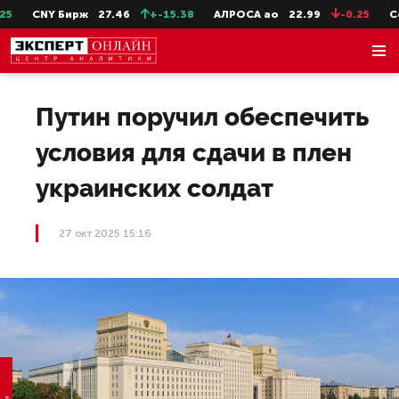
CNY Бирж
27.46
+-15.38
АЛРОСА ао
22.99
-0.25
Сев
Путин поручил обеспечить
условия для сдачи в плен
украинских солдат
27 окт 2025 15:16