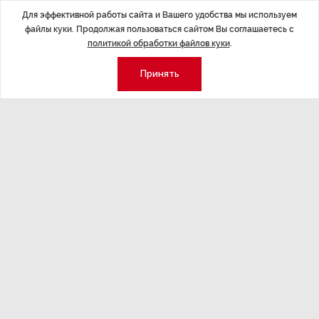
безопасности.
Для эффективной работы сайта и Вашего удобства мы используем
файлы куки. Продолжая пользоваться сайтом Вы соглашаетесь с
ДАЛЕЕ
политикой обработки файлов куки
.
В Петербурге снизилось число
Принять
нарушений при парковке во дворах
Последние материалы