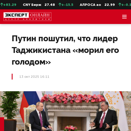
83.29
CNY Бирж
27.48
+-15.5
АЛРОСА ао
22.99
+-0.11
Путин пошутил, что лидер
Таджикистана «морил его
голодом»
13 окт 2025 16:11