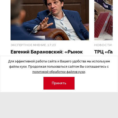
ЭКСПЕРТНОЕ МНЕНИЕ
,17:23
НОВОСТИ ПА
Евгений Барановский: «Рынок
ТРЦ «Гал
видит в Ленинградской области
городско
Для эффективной работы сайта и Вашего удобства мы используем
долгосрочную перспективу»
файлы куки. Продолжая пользоваться сайтом Вы соглашаетесь с
Трансформация
политикой обработки файлов куки
.
конкуренции с
Интервью с вице-губернатором Ленинградской
области Евгением Барановским.
Принять