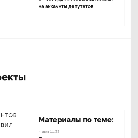
на аккаунты депутатов
оекты
ентов
Материалы по теме:
авил
4 июн 11:33