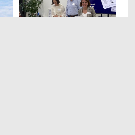
МЕРОПРИЯТИЯ
,13:12
ЭРА осознанных решений
в Лектории BITOBE
мире,
Для эффективного лидерства необходимы точные
т
и практичные данные о сильных сторонах,
а
ограничениях, мотивации и поведенческих рисках.