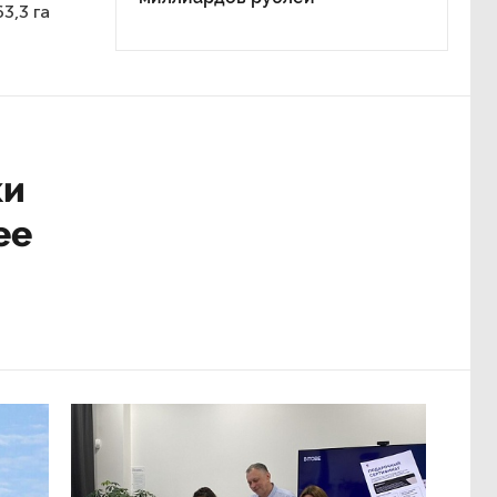
3,3 га
ки
ее