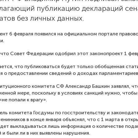
лагающий публикацию деклараций сен
атов без личных данных.
нт 6 февраля появился на официальном портале правов
и.
что Совет Федерации одобрил этот законопроект 1 фев
ется, что публиковаться будет только обобщенная стат
 о предоставлении сведений о доходах парламентариев
итуционного комитета СФ Александр Башкин заявлял, чт
менной мере, поскольку в условиях санкций нужно, чтоб
«не попали к врагу».
ль комитета Госдумы по госстроительству и законодат
енинников в конце января объяснял, что с 1 марта в отк
дет выкладываться лишь информация о количестве пода
 и были ли в них выявлены нарушения.