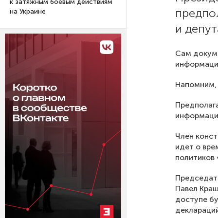
к затяжным боевым действиям
предпо
на Украине
и депут
Сам докуме
информаци
Напомним, 
Предполага
информация
Член конст
идет о вре
политиков 
Председате
Павел Краш
доступе бу
деклараций