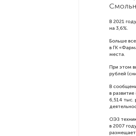
Ленобласти приняли более
Смольн
20 000 абитуриентов
В 2021 год
на 3,6%.
В Ленобласти нашли
неолитический могильник
с янтарными предметами
Больше все
в ГК «Фарм
места.
«Надежда» закончила
проходку участка на «зеленой»
При этом в
ветке метро Петербурга
рублей (сн
В сообщени
Стало известно о сети
в развитие
по распространению в России
6,514 тыс.
фейков
деятельнос
ОЭЗ техник
Аналитики рассказали о ценах
в 2007 год
июля на новые легковушки
размещаетс
в России