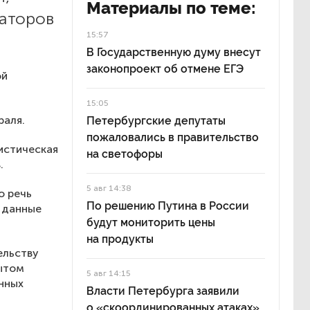
Материалы по теме:
аторов
15:57
В Государственную думу внесут
законопроект об отмене ЕГЭ
ой
15:05
раля.
Петербургские депутаты
пожаловались в правительство
истическая
на светофоры
.
5 авг 14:38
о речь
По решению Путина в России
ы данные
будут мониторить цены
на продукты
ельству
рытом
5 авг 14:15
нных
Власти Петербурга заявили
о «скоординированных атаках»