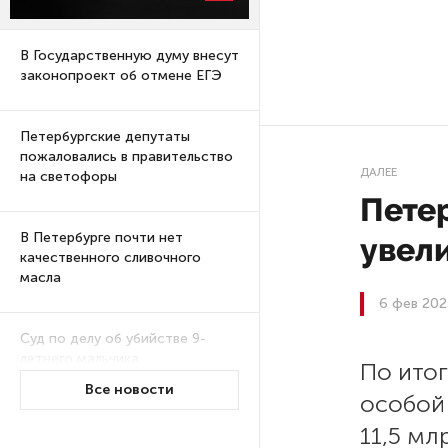
В Государственную думу внесут
законопроект об отмене ЕГЭ
Петербургские депутаты
пожаловались в правительство
ДАЛЕЕ
на светофоры
Пете
В Петербурге почти нет
увел
качественного сливочного
масла
6 фев 202
Суд по делу об убийстве 9-
летнего мальчика
По итог
из Петербурга будет закрытым
Все новости
особой
11,5 мл
Университеты и колледжи