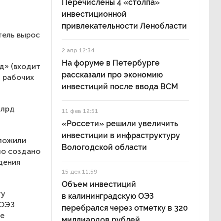
Перечислены 4 «столпа»
инвестиционной
привлекательности Ленобласти
тель вырос
2 апр 12:34
На форуме в Петербурге
д» (входит
рассказали про экономию
4 рабочих
инвестиций после ввода ВСМ
млрд
11 фев 12:51
«Россети» решили увеличить
инвестиции в инфраструктуру
вложили
Вологодской области
ло создано
дения
15 дек 11:59
Объем инвестиций
ту
в калининградскую ОЭЗ
 ОЭЗ
перебрался через отметку в 320
ке
миллиардов рублей