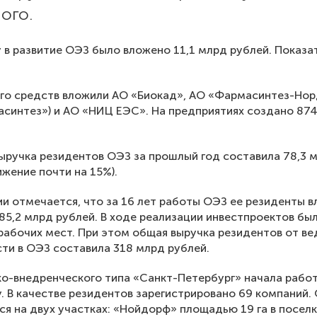
ого.
у в развитие ОЭЗ было вложено 11,1 млрд рублей. Показа
го средств вложили АО «Биокад», АО «Фармасинтез-Нор
асинтез») и АО «НИЦ ЕЭС». На предприятиях создано 87
ыручка резидентов ОЭЗ за прошлый год составила 78,3 
ижение почти на 15%).
и отмечается, что за 16 лет работы ОЭЗ ее резиденты 
 85,2 млрд рублей. В ходе реализации инвестпроектов бы
 рабочих мест. При этом общая выручка резидентов от ве
ти в ОЭЗ составила 318 млрд рублей.
о-внедренческого типа «Санкт-Петербург» начала рабо
у. В качестве резидентов зарегистрировано 69 компаний.
я на двух участках: «Нойдорф» площадью 19 га в посел