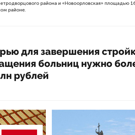
етродворцового района и «Новоорловская» площадью 16
ом районе.
рью для завершения строй
нащения больниц нужно бол
млн рублей