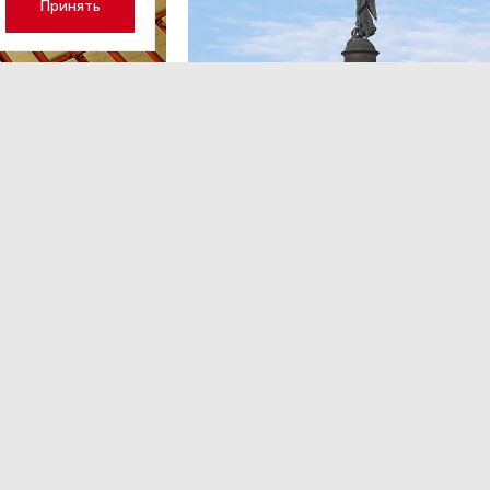
Принять
ОБЩЕСТВО
,13:17
 волатильность?
Картина недели: 31 июля — 7
августа
 наращивает покупку
Рассказываем о главных событиях в России и 
которые произошли с 31 июля по 7 августа — о
теракта в Москве до одобрения строительств
комплекса «Лахта Центр 2».