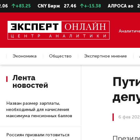
+83.25
CNY Бирж
27.46
+-15.38
АЛРОСА ао
22.9
Аналитич
Экономика
Общество
Экспертное мнение
Недвижимость
Лента
Пут
новостей
депу
Назван размер зарплаты,
необходимый для начисления
максимума пенсионных баллов
6 фев 202
Россиян призвали готовиться
Презид