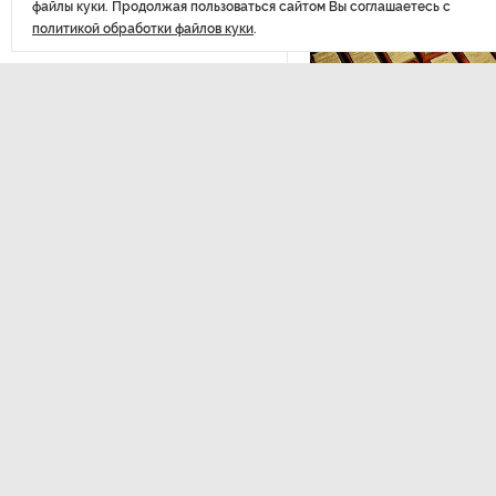
файлы куки. Продолжая пользоваться сайтом Вы соглашаетесь с
политикой обработки файлов куки
.
РГПУ им. А. И. Герцена начнет
новые образовательные
проекты с китайскими вузами
ЭКОНОМИКА
,14:44
В Петербурге поймали
молодого администратора
Курс на растущую
колл-центра мошенников
Министерство финансов РФ
золота в резервы.
Петербургские метростроевцы
оценили идею строительства
лифта на станции
«Театральная»
Вернуться в начало
Поступило предложение
по пятницам освобождать
от работы одиноких россиянок
старше 28 лет