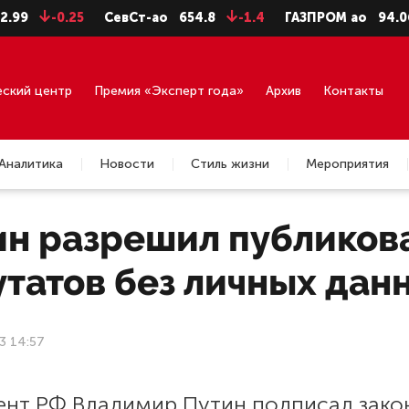
9
-0.25
СевСт-ао
654.8
-1.4
ГАЗПРОМ ао
94.06
еский центр
Премия «Эксперт года»
Архив
Контакты
Аналитика
Новости
Стиль жизни
Мероприятия
ин разрешил публиков
татов без личных дан
3 14:57
ент РФ Владимир Путин подписал зако