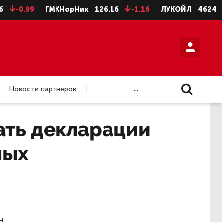
-0.99
ГМКНорНик
126.16
-1.16
ЛУКОЙЛ
4624
-8
...
Новости партнеров
ать декларации
ных
н,