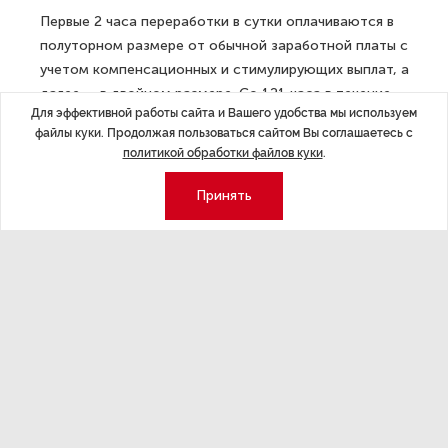
Первые 2 часа переработки в сутки оплачиваются в
полуторном размере от обычной заработной платы с
учетом компенсационных и стимулирующих выплат, а
далее — в двойном размере. Со 121 часа в течение
Для эффективной работы сайта и Вашего удобства мы используем
года работодатель обязан оплачивать каждый час в
файлы куки. Продолжая пользоваться сайтом Вы соглашаетесь с
двойном размере.
политикой обработки файлов куки
.
Отдельно поправки увеличивают в 2 раза, до 70
Принять
человек, предельную численность у субъектов малого
бизнеса работников, с которыми можно заключить
срочные трудовые договора.
ДАЛЕЕ
Госдума РФ не согласна с
предложением увеличить тарифы
ЖКХ для россиян на 33,5%