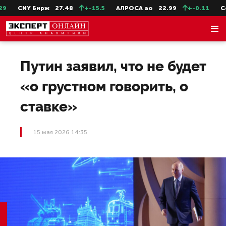
CNY Бирж
27.48
+-15.5
АЛРОСА ао
22.99
+-0.11
Сев
Путин заявил, что не будет
«о грустном говорить, о
ставке»
15 мая 2026 14:35