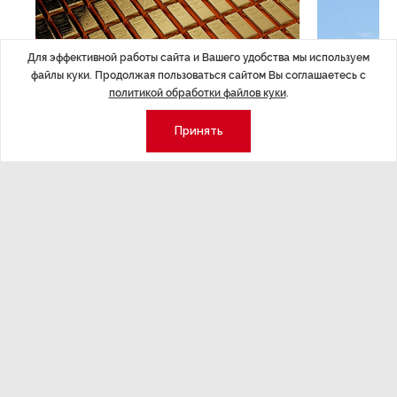
Для эффективной работы сайта и Вашего удобства мы используем
файлы куки. Продолжая пользоваться сайтом Вы соглашаетесь с
политикой обработки файлов куки
.
Принять
ЭКОНОМИКА
,Вчера 14:44
ОБЩЕСТВО
,В
Курс на растущую
Картина н
волатильность?
августа
ные
Министерство финансов РФ наращивает покупку
Рассказываем 
золота в резервы.
и мире, которы
августа — от т
строительства 