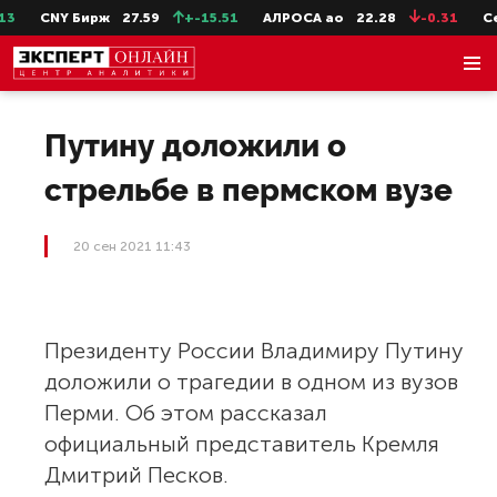
CNY Бирж
27.59
+-15.51
АЛРОСА ао
22.28
-0.31
Сев
Путину доложили о
стрельбе в пермском вузе
20 сен 2021 11:43
Президенту России Владимиру Путину
доложили о трагедии в одном из вузов
Перми. Об этом рассказал
официальный представитель Кремля
Дмитрий Песков.