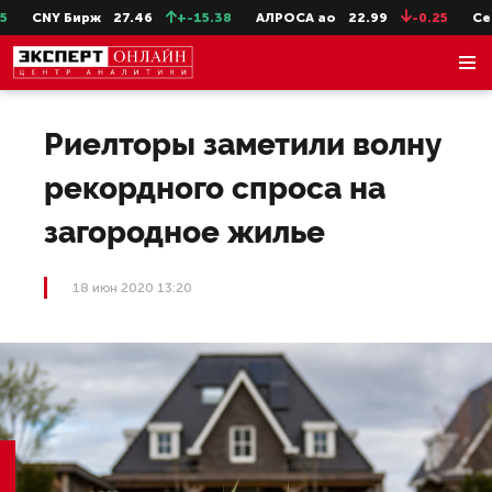
CNY Бирж
27.46
+-15.38
АЛРОСА ао
22.99
-0.25
СевСт
Риелторы заметили волну
рекордного спроса на
загородное жилье
18 июн 2020 13:20