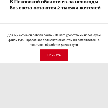
В Псковской области из-за непогоды
без света остаются 2 тысячи жителей
Последние материалы
Для эффективной работы сайта и Вашего удобства мы используем
файлы куки. Продолжая пользоваться сайтом Вы соглашаетесь с
политикой обработки файлов куки
.
Принять
ЭКОНОМИКА
,7 авг 14:44
ОБЩЕСТВО
,7
Курс на растущую
Картина н