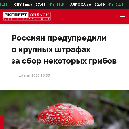
29
CNY Бирж
27.48
+-15.5
АЛРОСА ао
22.99
+-0.11
Се
Россиян предупредили
о крупных штрафах
за сбор некоторых грибов
19 мая 2025 16:53