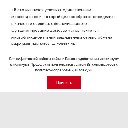
«В сложившихся условиях единственным
мессенджером, который целесообразно определить
в качестве сервиса, обеспечивающего
функционирование домовых чатов, является
многофункциональный защищенный сервис обмена
информацией Max», — сказал он.
Депутат считает, что это позволит повысить уровень
Для эффективной работы сайта и Вашего удобства мы используем
коммуникации между жителями и управляющими
файлы куки. Продолжая пользоваться сайтом Вы соглашаетесь с
организациями и обеспечить защиту персональных
политикой обработки файлов куки
.
данных.
Принять
ДАЛЕЕ
В разных районах Петербурга
найдены 2 тела двухмесячных
младенцев