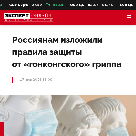
CNY Бирж
27.59
+-15.51
USD ЦБ
82.17
81.41
EUR ЦБ
94
Россиянам изложили
правила защиты
от «гонконгского» гриппа
17 дек 2025 15:09