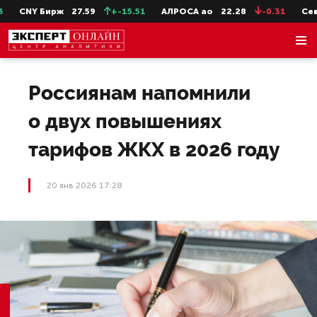
CNY Бирж
27.59
+-15.51
АЛРОСА ао
22.28
-0.31
СевСт
Россиянам напомнили
о двух повышениях
тарифов ЖКХ в 2026 году
20 янв 2026 17:28