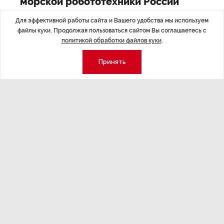
морской робототехники России
Для эффективной работы сайта и Вашего удобства мы используем
файлы куки. Продолжая пользоваться сайтом Вы соглашаетесь с
политикой обработки файлов куки
.
Последние материалы
Принять
ЭКСПЕРТНОЕ МНЕНИЕ
,17:23
НОВОСТИ ПА
Евгений Барановский: «Рынок
ТРЦ «Гал
видит в Ленинградской области
городско
долгосрочную перспективу»