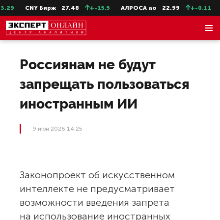
.29
CNY Бирж
27.48
+-15.5
АЛРОСА ао
22.99
+-0.11
Россиянам не будут
запрещать пользоваться
иностранным ИИ
9 июн 2026 14:25
Законопроект об искусственном
интеллекте не предусматривает
возможности введения запрета
на использование иностранных