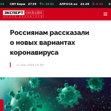
3
CNY Бирж
27.59
+-15.51
АЛРОСА ао
22.28
-0.31
Сев
Россиянам рассказали
о новых вариантах
коронавируса
11 июн 2024 16:49