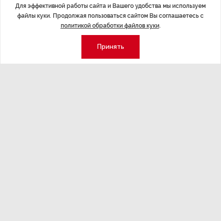
Для эффективной работы сайта и Вашего удобства мы используем
файлы куки. Продолжая пользоваться сайтом Вы соглашаетесь с
политикой обработки файлов куки
.
Принять
ЭКОНОМИКА
,7 авг 14:44
ОБЩЕСТВО
,7
Курс на растущую
Картина н
волатильность?
августа
ные
Министерство финансов РФ наращивает покупку
Рассказываем 
золота в резервы.
и мире, которы
августа — от т
строительства 