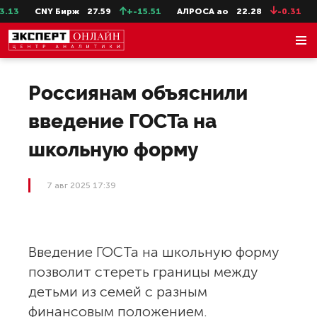
13
CNY Бирж
27.59
+-15.51
АЛРОСА ао
22.28
-0.31
С
Россиянам объяснили
введение ГОСТа на
школьную форму
7 авг 2025 17:39
Введение ГОСТа на школьную форму
позволит стереть границы между
детьми из семей с разным
финансовым положением.