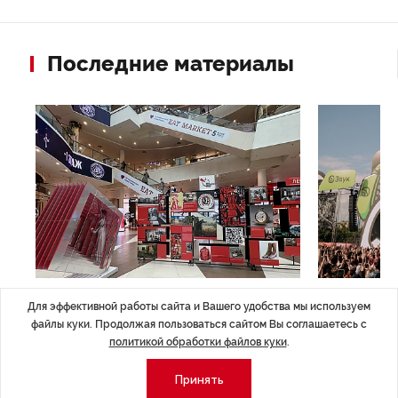
Последние материалы
НОВОСТИ ПАРТНЕРОВ
,4 авг 16:41
МЕРОПРИЯТИ
Для эффективной работы сайта и Вашего удобства мы используем
ТРЦ «Галерея» как модератор
Успеть вс
файлы куки. Продолжая пользоваться сайтом Вы соглашаетесь с
городской жизни
x Сбер в 
политикой обработки файлов куки
.
ле
Трансформация торговых центров в условиях
Полный гид по
Принять
конкуренции с маркетплейсами.