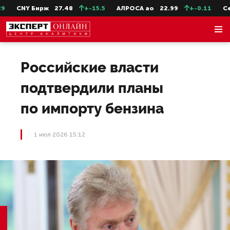
CNY Бирж
27.48
+-15.5
АЛРОСА ао
22.99
+-0.11
СевС
Российские власти
подтвердили планы
по импорту бензина
1 июл 2026 15:12