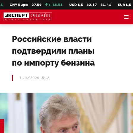
CNY Бирж
27.59
+-15.51
USD ЦБ
82.17
81.41
EUR ЦБ
9
Российские власти
подтвердили планы
по импорту бензина
1 июл 2026 15:12