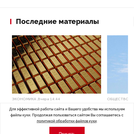
Последние материалы
ЭКОНОМИКА
,Вчера 14:44
ОБЩЕСТВО
,В
Курс на растущую
Картина н
Для эффективной работы сайта и Вашего удобства мы используем
волатильность?
августа
файлы куки. Продолжая пользоваться сайтом Вы соглашаетесь с
политикой обработки файлов куки
.
ные
Министерство финансов РФ наращивает покупку
Рассказываем 
золота в резервы.
и мире, которы
Принять