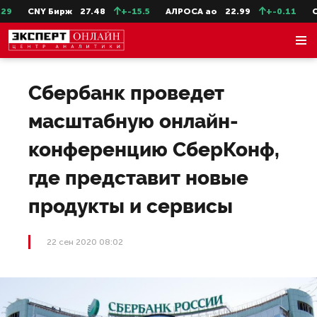
9
CNY Бирж
27.48
+-15.5
АЛРОСА ао
22.99
+-0.11
Се
Сбербанк проведет
масштабную онлайн-
конференцию СберКонф,
где представит новые
продукты и сервисы
22 сен 2020 08:02