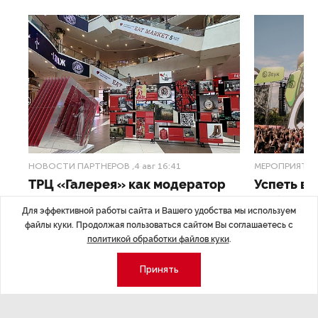
НОВОСТИ ПАРТНЕРОВ
,4 авг 16:41
МЕРОПРИЯТИ
ТРЦ «Галерея» как модератор
Успеть вс
городской жизни
x Сбер в 
Для эффективной работы сайта и Вашего удобства мы используем
файлы куки. Продолжая пользоваться сайтом Вы соглашаетесь с
ле
Трансформация торговых центров в условиях
Полный гид по
политикой обработки файлов куки
.
конкуренции с маркетплейсами.
а.
Принять