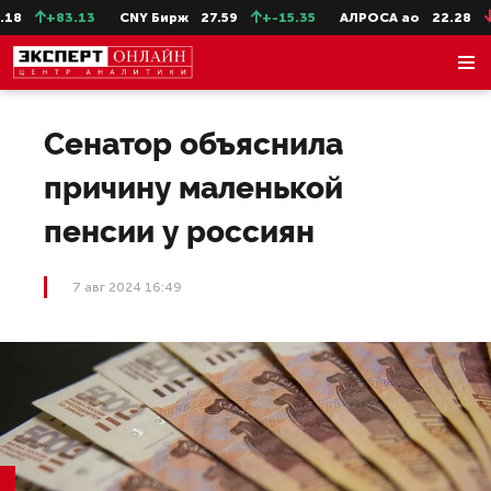
8
+83.13
CNY Бирж
27.59
+-15.35
АЛРОСА ао
22.28
-0
Сенатор объяснила
причину маленькой
пенсии у россиян
7 авг 2024 16:49