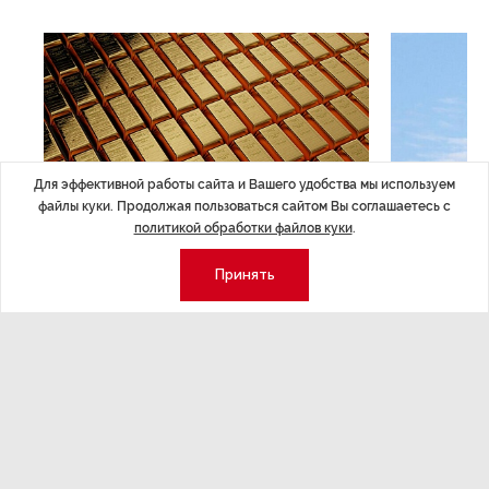
Для эффективной работы сайта и Вашего удобства мы используем
файлы куки. Продолжая пользоваться сайтом Вы соглашаетесь с
политикой обработки файлов куки
.
ЭКОНОМИКА
,7 авг 14:44
ОБЩЕСТВО
,7
Принять
Курс на растущую
Картина н
волатильность?
августа
ные
Министерство финансов РФ наращивает покупку
Рассказываем 
золота в резервы.
и мире, которы
августа — от т
строительства 