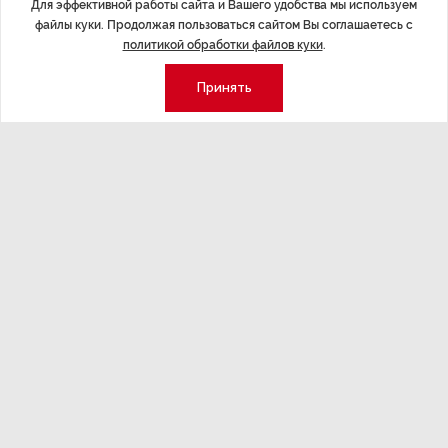
Для эффективной работы сайта и Вашего удобства мы используем
файлы куки. Продолжая пользоваться сайтом Вы соглашаетесь с
политикой обработки файлов куки
.
Принять
Экономика
Стиль жизни
Общество
Мероприятия
Экспертное мнение
Новости партнеров
Аналитика
Недвижимость
Премия «Эксперт года»
Эксперт 2 столицы
Аналитический центр
Москва
Архив
СПб
Сотрудничество
Эксперт регионы
Контакты
Эксперт ДФО
Свидетельство СМИ
Эксперт Юг
Медиакит
Эксперт Урал
Спецпроекты