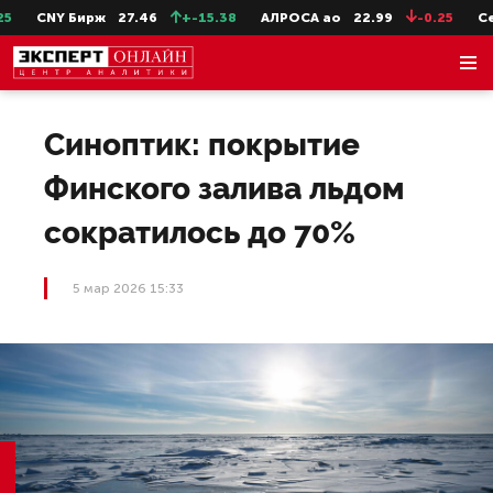
CNY Бирж
27.46
+-15.38
АЛРОСА ао
22.99
-0.25
Сев
Синоптик: покрытие
Финского залива льдом
сократилось до 70%
5 мар 2026 15:33