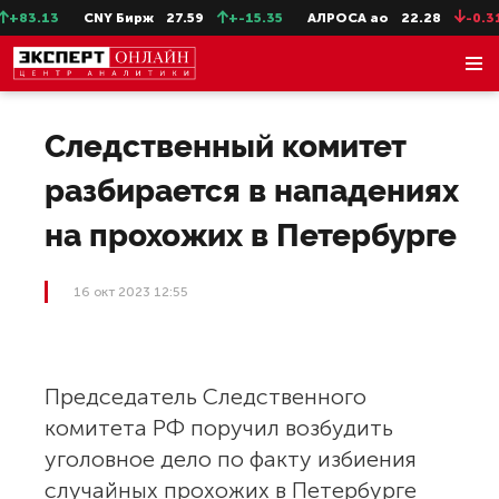
+83.13
CNY Бирж
27.59
+-15.35
АЛРОСА ао
22.28
-0.31
Следственный комитет
разбирается в нападениях
на прохожих в Петербурге
16 окт 2023 12:55
Председатель Следственного
комитета РФ поручил возбудить
уголовное дело по факту избиения
случайных прохожих в Петербурге