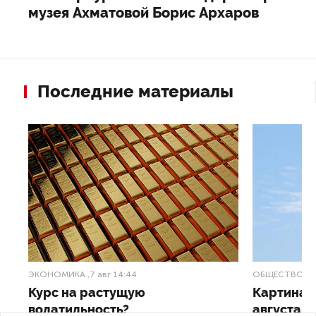
музея Ахматовой Борис Архаров
Последние материалы
ЭКОНОМИКА
,7 авг 14:44
ОБЩЕСТВО
,7
Курс на растущую
Картина н
волатильность?
августа