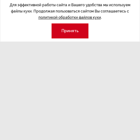
Для эффективной работы сайта и Вашего удобства мы используем
ные
Министерство финансов РФ наращивает покупку
Рассказываем 
файлы куки. Продолжая пользоваться сайтом Вы соглашаетесь с
золота в резервы.
и мире, которы
политикой обработки файлов куки
.
августа — от т
строительства 
Принять
Экономика
Стиль жизни
Общество
Мероприятия
Экспертное мнение
Новости партнеров
Аналитика
Недвижимость
Премия «Эксперт года»
Эксперт 2 столицы
Аналитический центр
Москва
Архив