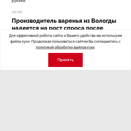
рублей.
ДАЛЕЕ
Производитель варенья из Вологды
надеется на рост спроса после
предновогоднего видео Путина
Для эффективной работы сайта и Вашего удобства мы используем
файлы куки. Продолжая пользоваться сайтом Вы соглашаетесь с
политикой обработки файлов куки
.
Принять
Последние материалы