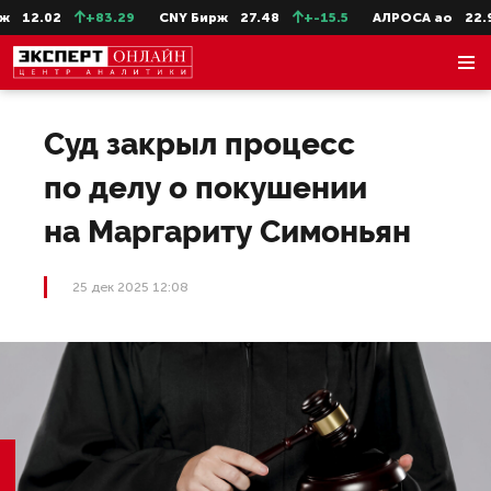
12.02
+83.29
CNY Бирж
27.48
+-15.5
АЛРОСА ао
22.99
Суд закрыл процесс
по делу о покушении
на Маргариту Симоньян
25 дек 2025 12:08