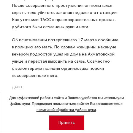
После совершенного преступления он попытался
скрыть тело убитого, закопав недалеко от станции.
Как уточнили ТАСС в правоохранительных органах,
у убитого были отчленены руки и ноги.
Об исчезновении потерпевшего 17 марта сообщила
в полицию его мать. По словам женщины, накануне
вечером подросток ушел из дома на Ахматовской
улице и перестал выходить на связь. Совместно
с волонтерами полиция организовала поиски
несовершеннолетнего.
ДАЛЕЕ
Россиянок, которые не желают
Для эффективной работы сайта и Вашего удобства мы используем
иметь детей, рекомендовали
файлы куки. Продолжая пользоваться сайтом Вы соглашаетесь с
отправлять к психологам
политикой обработки файлов куки
.
Принять