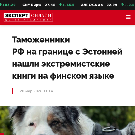
3.29
CNY Бирж
27.48
+-15.5
АЛРОСА ао
22.99
+-0.11
Таможенники
РФ на границе с Эстонией
нашли экстремистские
книги на финском языке
20 мар 2026 11:14