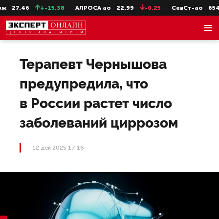
27.46
+-15.38
АЛРОСА ао
22.99
-0.25
СевСт-ао
654.8
Терапевт Чернышова
предупредила, что
в России растет число
заболеваний циррозом
12 дек 2025 17:16