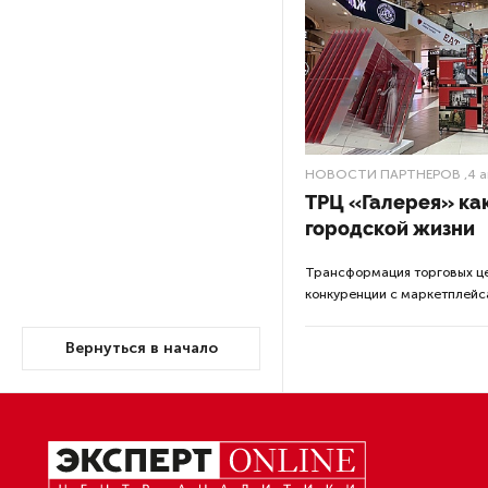
на засе
ПМГФ в 2026 году не будет
напомн
с 1 окт
Стало известно о ритуальном
«железном правиле»
«Петербурж
в администрации Петербурга
дает им пр
Мы обязаны
В мурманских поликлиниках
сказал губ
решили проблему очередей
к узким специалистам
За организ
администра
администр
Гостям и участникам «Окна
председате
в Европу» покажут черновики
за призыв 
«Войны и мира»
Беглов не собирается покидать
«До
Петербург после ухода с поста
Про
губернатора