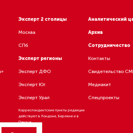
готовительные мероприятия», — пору
ва города.
вам, призывные мероприятия должны повышать престиж 
ам необходимо организовать торжественные проводы, п
ника, встречи с теми, кто уже завершил службу. В этих
ях традиционно примут участие ветеранские организаци
глов.
заседания также обсудили изменения в организации воин
изыва граждан на военную службу, вопросы оповещения 
 военный комиссариат, взаимодействия в ходе призывной
сударственной власти, военкоматов и других организаций
оги весенней призывной кампании, участники заседания 
 и отправка петербуржцев к местам прохождения службы
года проведены в соответствии с требованиями законод