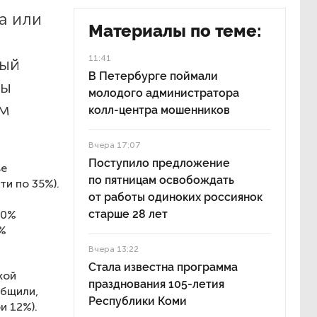
а или
Материалы по теме:
11:41
дый
В Петербурге поймали
вы
молодого администратора
ом
колл-центра мошенников
Вчера 17:07
Поступило предложение
ве
по пятницам освобождать
ти по 35%).
от работы одиноких россиянок
старше 28 лет
10%
4%
Вчера 13:22
Стала известна программа
кой
празднования 105-летия
общили,
Республики Коми
и 12%).