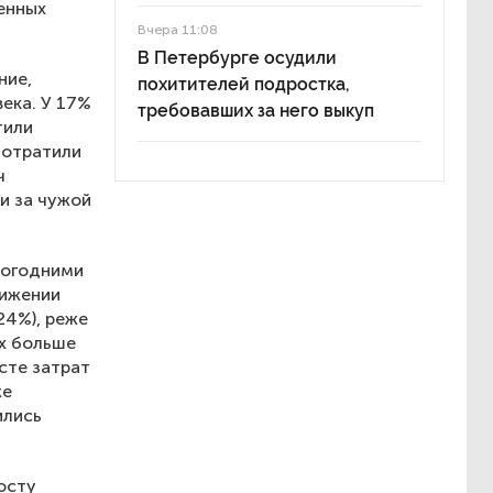
енных
Вчера 11:08
В Петербурге осудили
ние,
похитителей подростка,
века. У 17%
требовавших за него выкуп
тили
потратили
ч
и за чужой
логодними
нижении
24%), реже
ых больше
сте затрат
же
ились
осту