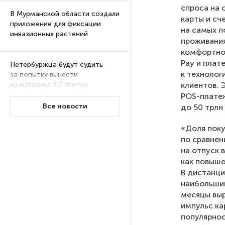
спроса на 
В Мурманской области создали
карты и сч
приложение для фиксации
на самых п
инвазионных растений
проживания
комфортног
Pay и плат
Петербуржца будут судить
к технолог
за попытку вынести
клиентов. 
из магазина 47 плиток
шоколада
POS-платеж
Все новости
до 50 трлн
В Петербурге осудили
«Доля поку
похитителей подростка,
по сравнен
требовавших за него выкуп
на отпуск 
как повыше
В дистанци
На петербургских АЗС сняли
наибольший
большинство ограничений
месяцы выр
импульс ка
популярнос
В Госдуме рассказали, что