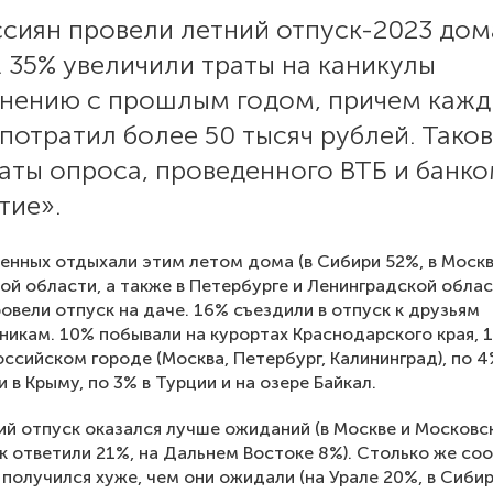
ссиян провели летний отпуск-2023 дом
. 35% увеличили траты на каникулы
внению с прошлым годом, причем каж
потратил более 50 тысяч рублей. Тако
аты опроса, проведенного ВТБ и банк
тие».
нных отдыхали этим летом дома (в Сибири 52%, в Моск
ой области, а также в Петербурге и Ленинградской облас
овели отпуск на даче. 16% съездили в отпуск к друзьям
никам. 10% побывали на курортах Краснодарского края, 
оссийском городе (Москва, Петербург, Калининград), по 
и в Крыму, по 3% в Турции и на озере Байкал.
ий отпуск оказался лучше ожиданий (в Москве и Московс
к ответили 21%, на Дальнем Востоке 8%). Столько же со
 получился хуже, чем они ожидали (на Урале 20%, в Сибир