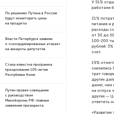
У 51% отды
работали б
По решению Путина в России
21% потрат
будут мониторить цены
на продукты
питание и 
расходы со
от 30 до 5
Власти Петербурга заявили
100-200 ты
о «скоординированных атаках»
рублей. 3%
на аккаунты депутатов
счет.
19% отмети
Стала известна программа
снизились 
празднования 105-летия
трат говор
Республики Коми
других дал
денег, чем
на отпуск 
Путин провел совещание
с руководством
других — Ц
Минобороны РФ: главные
ответить н
заявления президента
«Развитие 