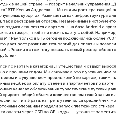
отдых в нашей стране, — говорит начальник управления 
ета“ ВТБ Ксения Андреева. — Мы видим рост транзакций п
опулярных курортах. Развивается как инфраструктура для
, так и ресторанная отрасль. Незаменимым инструменто
о отдыха становятся смартфоны на базе Android с при
ежные стикеры, чтобы не носить карту с собой. Например
ии Mir Pay только в ВТБ сегодня подключились более 700
Это дает рост развитию технологий для оплаты и позвол
ей в России в этом году показать новый рекорд оборот
 рублей».
пок по картам в категории „Путешествия и отдых“ вырос
ию с прошлым годом. Мы связываем это с увеличением р
в целом и с улучшением предложений по картам, таким, н
нный кешбэк за оплату отелей и апартаментов по карте.
онных каналах обслуживания туристические путевки дал
 прирост: общий объем и количество платежей за них в 
осли почти в 3 раза, на треть увеличился средний чек. Н
рточным операциям придали запуск платежного стикера 
ти оплаты через СБП по QR-коду», — уточняет заместит