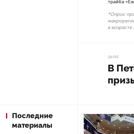
ждет Европу при ядерной
трайба «Еж
войне
*Опрос про
макрорегио
В «СТГТ» состоялся «День
в возрасте
семьи» — праздник,
объединяющий поколения
Проект строительства
ДАЛЕЕ
небоскреба «Лахта Центр 2»
В Пет
Фото: http://gov.spb.ru/
в Петербурге одобрили
приз
Россия может столкнуться
с непрогнозируемыми ЧС
19 сен 20
Качество дорог Петербурга
Меры п
и Ленобласти оценили
эксперты
в Петер