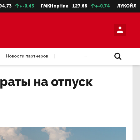
+-0.43
ГМКНорНик
127.66
+-0.74
ЛУКОЙЛ
4588.5
...
Новости партнеров
раты на отпуск