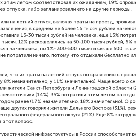
х этим летом соответствовал их ожиданиям, 19% опрош
ез отпуска, либо запланировали его на другие периоды.
или на летний отпуск, включая траты на проезд, прожива
развлечения, в среднем не более 15 тысяч рублей на чело
ставили 15-30 тысяч рублей на человека, еще 15% потра
0 тысяч. 12% раскошелились на 50-100 тысяч рублей, 6% 
сяч на человека, по 1%- 300-500 тысяч и свыше 500 тыся
 не потратили ничего, потому что отдыхали бесплатно ил
ли, что их траты на летний отпуск по сравнению с прош
(у 8% незначительно, у 11% значительно). Чаще всего о с
или жители Санкт-Петербурга и Ленинградской области (
ьневосточники (14%). 35% потратили этим летом на отд
 годом ранее (17% незначительно, 18% значительно). О ро
чаще других говорили жители Дальнего Востока (31%), ре
ентрального федерального округа (21%). Еще 8% затрудн
а этот вопрос.
туристической инфраструктуры в России способствует р