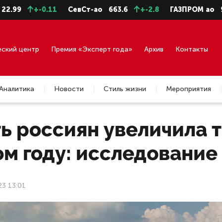
+-0.11
СевСт-ао
663.6
+-2.8
ГАЗПРОМ ао
94.73
еский центр
Премия «Эксперт года»
Архив
Контакты
Аналитика
Новости
Стиль жизни
Мероприятия
ь россиян увеличила т
ом году: исследование
23 13:01