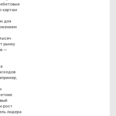
„Дебетовые
о картам
м для
ложением
,
 тысяч
ит рынку
ов —
ла
асходов
апример,
и
летние
овый
и рост
ель лидера