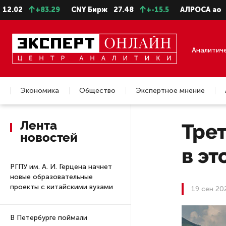
+83.29
CNY Бирж
27.48
+-15.5
АЛРОСА ао
22.99
Аналитич
Экономика
Общество
Экспертное мнение
Недвижимость
Лента
Трет
новостей
в эт
РГПУ им. А. И. Герцена начнет
новые образовательные
проекты с китайскими вузами
19 сен 20
В Петербурге поймали