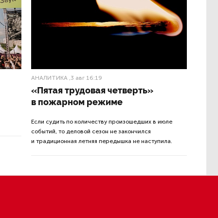
мольном
В Петербурге поймали
молодого администратора
колл-центра мошенников
а в армии
10:20
 вузы.
Петербургские метростроевцы
им», —
оценили идею строительства
лифта на станции «Театральная»
Вчера 15:24
На заправках «Газпромнефти»
ти
в Петербурге и Ленобласти
етственных
больше нет лимитов на топливо
Вчера 14:15
Власти Петербурга заявили
о «скоординированных атаках»
на аккаунты депутатов