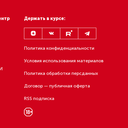
чил
военной
ровести
и», —
ского
граждан
 кампании
.
отметили,
 в апреле-
ательства.