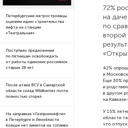
72% ро
на даче
Петербургские метростроевцы
оценили идею строительства
по сра
лифта на станции
«Театральная»
второй 
результ
Поступило предложение
«Откры
по пятницам освобождать
от работы одиноких россиянок
42% опроше
старше 28 лет
и Московск
Еще 30% пр
После атаки ВСУ в Самарской
и родствен
области склад Wildberries почти
в другом р
полностью сгорел
на Кавказе 
У 15% летн
На заправках «Газпромнефти»
области та
в Петербурге и Ленобласти
что отпуск
больше нет лимитов на топливо