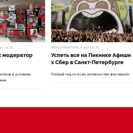
дании городского правительства. В С
или, что осенний призыв продлится
ября до 31 декабря.
цы честно и достойно выполняют воинский долг. Служб
еимущества — льготы при поступлении в государственные
 выполнить нормы призыва, и я уверен, что мы их выполн
ернатор Александр Беглов.
ацию призыва отвечают Военный комиссариат, районные
ции и муниципальные образования. На глав местных
аций муниципальных образований возложены обязаннос
лей призывных комиссий. Координация работы всех отв
органов возложена на районные администрации.
 начала кампании осталось 2 недели.
шу в оставшиеся дни завершить все