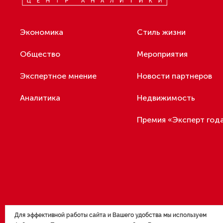
под
В России вступили в силу новые
гла
правила ОСАГО
Эксперт: Финляндия ошиблась,
когда одобрила производство
По его сло
дронов для Украины
службы. «Н
Дни призыв
мероприяти
Беглов оценил разговоры
отметил Бе
о конкуренции Петербурга
и Москвы
Участники 
учета и пр
и вызова в
В Ленобласти сформировали
органов го
новый состав Общественной
палаты
Подводя ит
что призыв
В Калининграде заработали
июле 2023 
Для эффективной работы сайта и Вашего удобства мы используем
консультации по поддержке