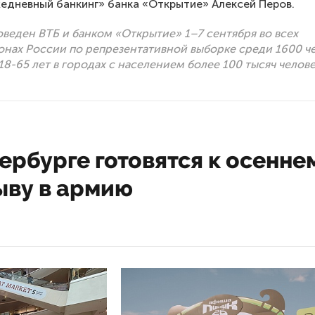
едневный банкинг» банка «Открытие» Алексей Перов.
веден ВТБ и банком «Открытие» 1–7 сентября во всех
нах России по репрезентативной выборке среди 1600 ч
 18-65 лет в городах с населением более 100 тысяч челове
ербурге готовятся к осенне
ыву в армию
23 12:31
о организации призыва на военную сл
бурге в октябре-декабре 2023 года об