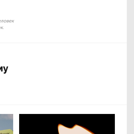
еловек
к.
му
ужбу
Материалы по теме:
судили
11:41