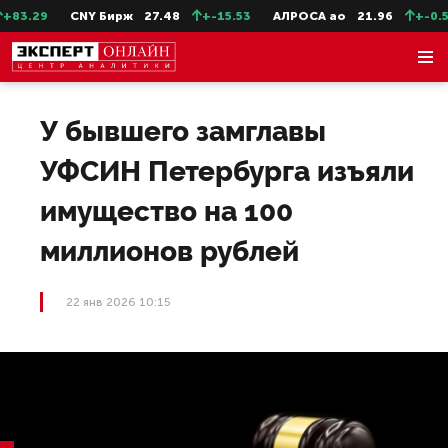
3.29
CNY Бирж
27.48
+-15.53
АЛРОСА ао
21.96
+-0.5
У бывшего замглавы
УФСИН Петербурга изъяли
имущество на 100
миллионов рублей
22 янв 2026 10:15