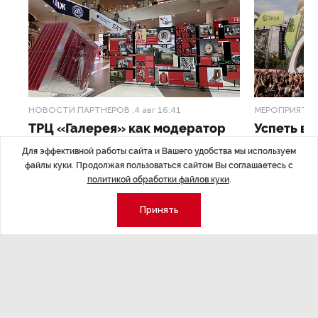
НОВОСТИ ПАРТНЕРОВ
,4 авг 16:41
МЕРОПРИЯТИ
ТРЦ «Галерея» как модератор
Успеть вс
городской жизни
x Сбер в 
Для эффективной работы сайта и Вашего удобства мы используем
файлы куки. Продолжая пользоваться сайтом Вы соглашаетесь с
ле
Трансформация торговых центров в условиях
Полный гид по
политикой обработки файлов куки
.
конкуренции с маркетплейсами.
а.
Принять
Экономика
Стиль жизни