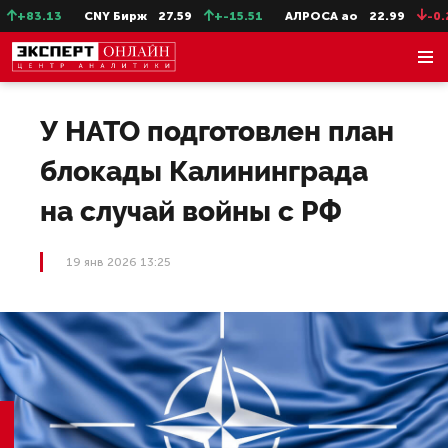
+83.13
CNY Бирж
27.59
+-15.51
АЛРОСА ао
22.99
-0.25
У НАТО подготовлен план
блокады Калининграда
на случай войны с РФ
19 янв 2026 13:25