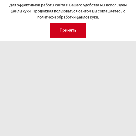
Для эффективной работы сайта и Вашего удобства мы используем
файлы куки. Продолжая пользоваться сайтом Вы соглашаетесь с
политикой обработки файлов куки
.
Принять
ЭКСПЕРТНОЕ МНЕНИЕ
,Вчера 17:23
НОВОСТИ ПА
Евгений Барановский: «Рынок
ТРЦ «Гал
видит в Ленинградской области
городско
долгосрочную перспективу»
Трансформация
конкуренции с
Интервью с вице-губернатором Ленинградской
области Евгением Барановским.
Экономика
Стиль жизни