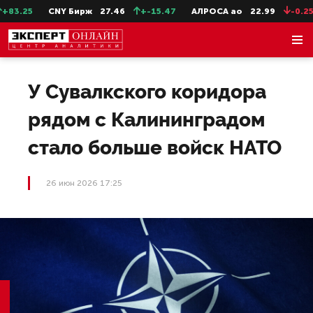
3.25
CNY Бирж
27.46
+-15.47
АЛРОСА ао
22.99
-0.25
У Сувалкского коридора
рядом с Калининградом
стало больше войск НАТО
26 июн 2026 17:25